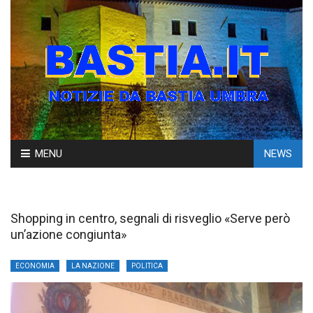
Skip
MENU
NEWS
to
content
Shopping in centro, segnali di risveglio «Serve però
un’azione congiunta»
ECONOMIA
LA NAZIONE
POLITICA