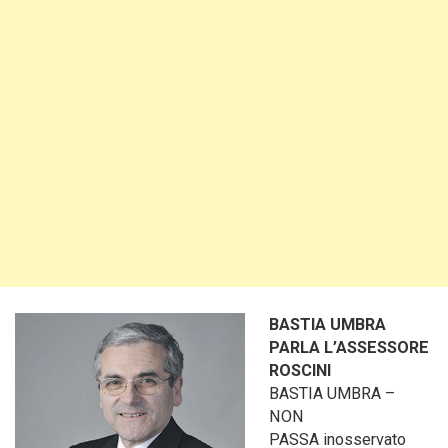
BASTIA UMBRA
PARLA L’ASSESSORE
ROSCINI
BASTIA UMBRA –
NON
PASSA inosservato