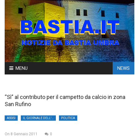
Skip
MENU
NEWS
to
content
“Sì” al contributo per il campetto da calcio in zona
San Rufino
ASSISI
IL GIORNALE DELL'UMBRIA
POLITICA
On
8 Gennaio 2011
0