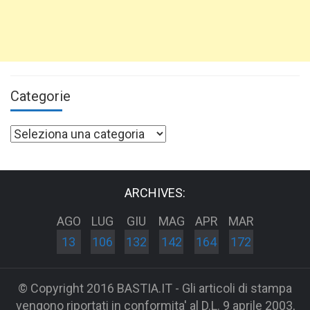
Categorie
Categorie
ARCHIVES:
AGO
LUG
GIU
MAG
APR
MAR
13
106
132
142
164
172
© Copyright 2016 BASTIA.IT - Gli articoli di stampa
vengono riportati in conformita' al D.L. 9 aprile 2003,