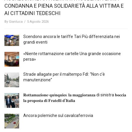
CONDANNA E PIENA SOLIDARIETÀ ALLA VITTIMA E
AI CITTADINI TEDESCHI
By
Gianluca
/
5 Agosto 2026
Scendono ancora le tariffe Tari Più differenziata nei
grandi eventi
«Niente rottamazione cartelle Una grande occasione
persa»
Strade allagate per il maltempo FdI: “Non c’è
manutenzione”
𝐑𝐨𝐭𝐭𝐚𝐦𝐚𝐳𝐢𝐨𝐧𝐞-𝐪𝐮i𝐧𝐪𝐮𝐢𝐞𝐬: 𝐥𝐚 𝐦𝐚𝐠𝐠𝐢𝐨𝐫𝐚𝐧𝐳𝐚 di sinistra 𝐛𝐨𝐜𝐜𝐢𝐚
𝐥𝐚 𝐩𝐫𝐨𝐩𝐨𝐬𝐭𝐚 𝐝𝐢 𝐅𝐫𝐚𝐭𝐞𝐥𝐥𝐢 𝐝’𝐈𝐭𝐚𝐥𝐢𝐚
Ancora polemiche sul cavalcaferrovia