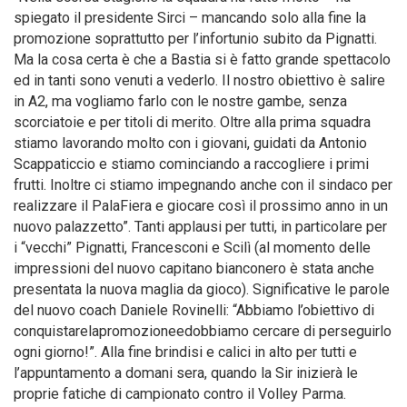
spiegato il presidente Sirci – mancando solo alla fine la
promozione soprattutto per l’infortunio subito da Pignatti.
Ma la cosa certa è che a Bastia si è fatto grande spettacolo
ed in tanti sono venuti a vederlo. Il nostro obiettivo è salire
in A2, ma vogliamo farlo con le nostre gambe, senza
scorciatoie e per titoli di merito. Oltre alla prima squadra
stiamo lavorando molto con i giovani, guidati da Antonio
Scappaticcio e stiamo cominciando a raccogliere i primi
frutti. Inoltre ci stiamo impegnando anche con il sindaco per
realizzare il PalaFiera e giocare così il prossimo anno in un
nuovo palazzetto”. Tanti applausi per tutti, in particolare per
i “vecchi” Pignatti, Francesconi e Scilì (al momento delle
impressioni del nuovo capitano bianconero è stata anche
presentata la nuova maglia da gioco). Significative le parole
del nuovo coach Daniele Rovinelli: “Abbiamo l’obiettivo di
conquistarelapromozioneedobbiamo cercare di perseguirlo
ogni giorno!”. Alla fine brindisi e calici in alto per tutti e
l’appuntamento a domani sera, quando la Sir inizierà le
proprie fatiche di campionato contro il Volley Parma.