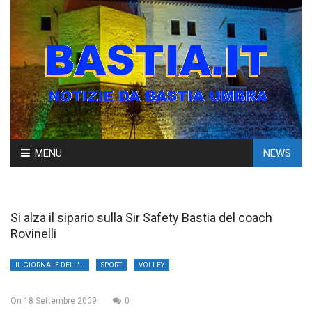
Skip
MENU
NEWS
to
content
Si alza il sipario sulla Sir Safety Bastia del coach
Rovinelli
IL GIORNALE DELL'UMBRIA
SPORT
VOLLEY
On
18 Settembre 2009
0