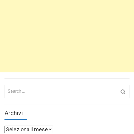
Search
for:
Archivi
Archivi