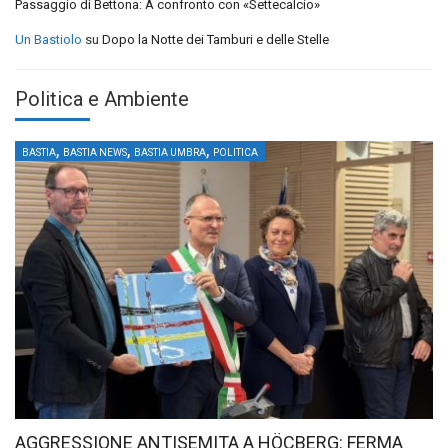
Passaggio di Bettona: A confronto con «Settecalcio»
Un Bastiolo
su
Dopo la Notte dei Tamburi e delle Stelle
Politica e Ambiente
,
,
,
BASTIA
BASTIA NEWS
BASTIA UMBRA
POLITICA
AGGRESSIONE ANTISEMITA A HÖCBERG: FERMA