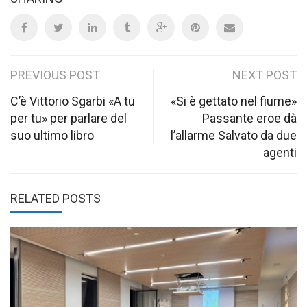
Post
PREVIOUS POST
NEXT POST
navigation
C’è Vittorio Sgarbi «A tu
«Si è gettato nel fiume»
per tu» per parlare del
Passante eroe dà
suo ultimo libro
l’allarme Salvato da due
agenti
RELATED POSTS