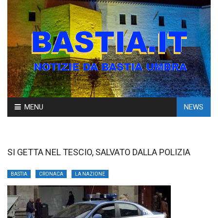
Skip
MENU
NEWS
to
content
SI GETTA NEL TESCIO, SALVATO DALLA POLIZIA
BASTIA
CRONACA
LA NAZIONE