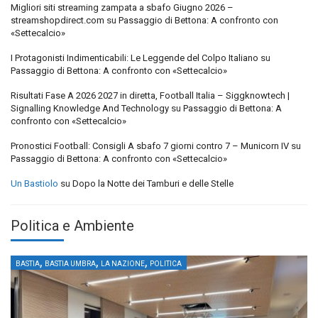
Migliori siti streaming zampata a sbafo Giugno 2026 –
streamshopdirect.com
su
Passaggio di Bettona: A confronto con
«Settecalcio»
I Protagonisti Indimenticabili: Le Leggende del Colpo Italiano
su
Passaggio di Bettona: A confronto con «Settecalcio»
Risultati Fase A 2026 2027 in diretta, Football Italia – Siggknowtech |
Signalling Knowledge And Technology
su
Passaggio di Bettona: A
confronto con «Settecalcio»
Pronostici Football: Consigli A sbafo 7 giorni contro 7 – Municorn IV
su
Passaggio di Bettona: A confronto con «Settecalcio»
Un Bastiolo
su
Dopo la Notte dei Tamburi e delle Stelle
Politica e Ambiente
,
,
,
BASTIA
BASTIA UMBRA
LA NAZIONE
POLITICA