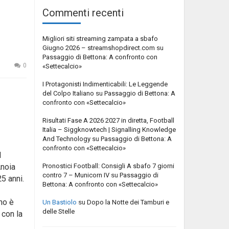
Commenti recenti
Migliori siti streaming zampata a sbafo
Giugno 2026 – streamshopdirect.com
su
Passaggio di Bettona: A confronto con
0
«Settecalcio»
I Protagonisti Indimenticabili: Le Leggende
del Colpo Italiano
su
Passaggio di Bettona: A
confronto con «Settecalcio»
Risultati Fase A 2026 2027 in diretta, Football
Italia – Siggknowtech | Signalling Knowledge
And Technology
su
Passaggio di Bettona: A
confronto con «Settecalcio»
l
Pronostici Football: Consigli A sbafo 7 giorni
Anoia
contro 7 – Municorn IV
su
Passaggio di
5 anni.
Bettona: A confronto con «Settecalcio»
no è
Un Bastiolo
su
Dopo la Notte dei Tamburi e
delle Stelle
 con la