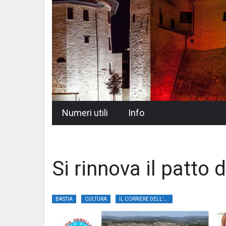
Skip
Numeri utili
Info
to
content
Si rinnova il patto
BASTIA
CULTURA
IL CORRIERE DELL'UMBRIA