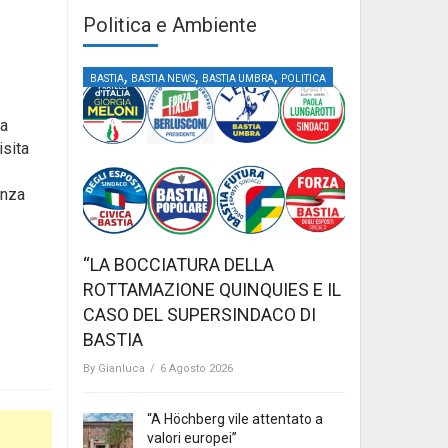
Politica e Ambiente
,
,
,
BASTIA
BASTIA NEWS
BASTIA UMBRA
POLITICA
ca
isita
anza
“LA BOCCIATURA DELLA
ROTTAMAZIONE QUINQUIES E IL
CASO DEL SUPERSINDACO DI
BASTIA
By
Gianluca
/
6 Agosto 2026
“A Höchberg vile attentato a
valori europei”