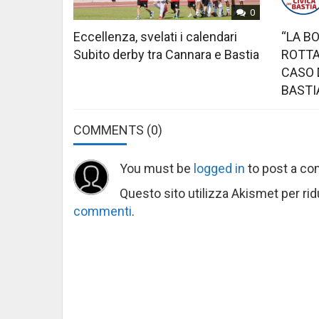
0
Eccellenza, svelati i calendari
“LA B
Subito derby tra Cannara e Bastia
ROTTA
CASO 
BASTI
COMMENTS
(0)
You must be
logged in
to post a c
Questo sito utilizza Akismet per ri
commenti
.