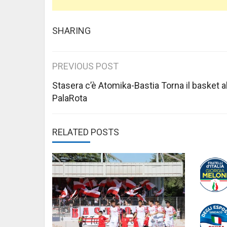
SHARING
Post
PREVIOUS POST
navigation
Stasera c’è Atomika-Bastia Torna il basket a
PalaRota
RELATED POSTS