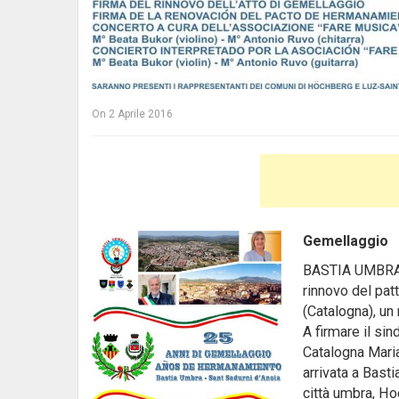
On
2 Aprile 2016
Gemellaggio
BASTIA UMBRA Sa
rinnovo del pat
(Catalogna), un
A firmare il si
Catalogna Mari
arrivata a Bast
città umbra, Ho