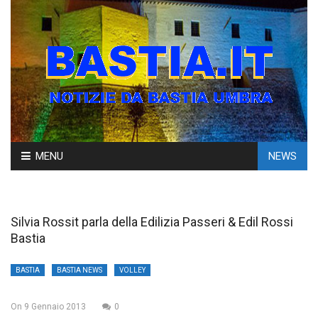
Skip
MENU
NEWS
to
content
Silvia Rossit parla della Edilizia Passeri & Edil Rossi
Bastia
BASTIA
BASTIA NEWS
VOLLEY
On
9 Gennaio 2013
0