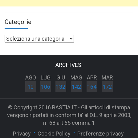
Categorie
Categorie
ARCHIVES:
AGO
LUG
GIU
MAG
APR
MAR
10
106
132
142
164
172
© Copyright 2016 BASTIA.IT - Gli articoli di stampa
vengono riportati in conformita' al D.L. 9 aprile 2003,
n_68 art 65 comma 1
Privacy
Cookie Policy
Preferenze privacy