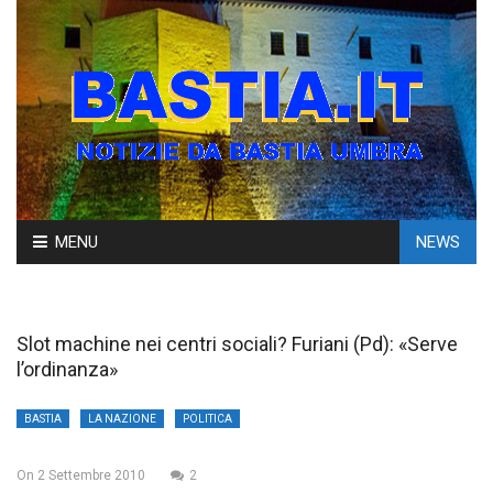
Skip
MENU
NEWS
to
content
Slot machine nei centri sociali? Furiani (Pd): «Serve
l’ordinanza»
BASTIA
LA NAZIONE
POLITICA
On
2 Settembre 2010
2