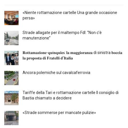
«Niente rottamazione cartelle Una grande occasione
persa»
Strade allagate per il maltempo FdI: “Non c’è
manutenzione”
𝐑𝐨𝐭𝐭𝐚𝐦𝐚𝐳𝐢𝐨𝐧𝐞-𝐪𝐮i𝐧𝐪𝐮𝐢𝐞𝐬: 𝐥𝐚 𝐦𝐚𝐠𝐠𝐢𝐨𝐫𝐚𝐧𝐳𝐚 di sinistra 𝐛𝐨𝐜𝐜𝐢𝐚
𝐥𝐚 𝐩𝐫𝐨𝐩𝐨𝐬𝐭𝐚 𝐝𝐢 𝐅𝐫𝐚𝐭𝐞𝐥𝐥𝐢 𝐝’𝐈𝐭𝐚𝐥𝐢𝐚
Ancora polemiche sul cavalcaferrovia
Tariffe della Tari e rottamazione cartelle Il consiglio di
Bastia chiamato a decidere
«Strade sommerse per mancate pulizie»