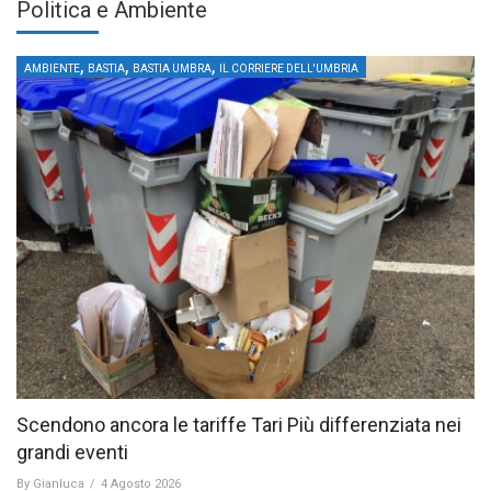
Politica e Ambiente
,
,
,
AMBIENTE
BASTIA
BASTIA UMBRA
IL CORRIERE DELL'UMBRIA
Scendono ancora le tariffe Tari Più differenziata nei
grandi eventi
By
Gianluca
/
4 Agosto 2026