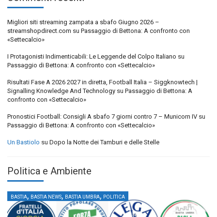
Migliori siti streaming zampata a sbafo Giugno 2026 –
streamshopdirect.com
su
Passaggio di Bettona: A confronto con
«Settecalcio»
I Protagonisti Indimenticabili: Le Leggende del Colpo Italiano
su
Passaggio di Bettona: A confronto con «Settecalcio»
Risultati Fase A 2026 2027 in diretta, Football Italia – Siggknowtech |
Signalling Knowledge And Technology
su
Passaggio di Bettona: A
confronto con «Settecalcio»
Pronostici Football: Consigli A sbafo 7 giorni contro 7 – Municorn IV
su
Passaggio di Bettona: A confronto con «Settecalcio»
Un Bastiolo
su
Dopo la Notte dei Tamburi e delle Stelle
Politica e Ambiente
,
,
,
BASTIA
BASTIA NEWS
BASTIA UMBRA
POLITICA