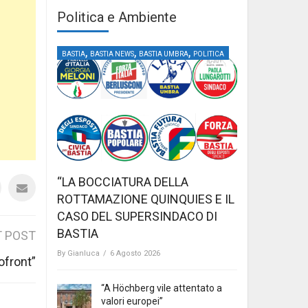
Politica e Ambiente
,
,
,
BASTIA
BASTIA NEWS
BASTIA UMBRA
POLITICA
“LA BOCCIATURA DELLA
ROTTAMAZIONE QUINQUIES E IL
CASO DEL SUPERSINDACO DI
BASTIA
 POST
By
Gianluca
/
6 Agosto 2026
ofront”
“A Höchberg vile attentato a
valori europei”