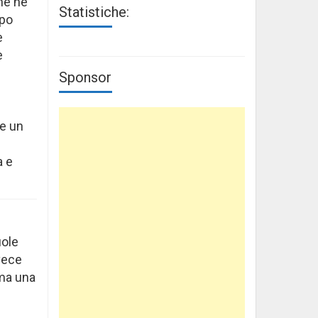
che ne
Statistiche:
ppo
e
e
Sponsor
me un
a e
uole
nvece
 ma una