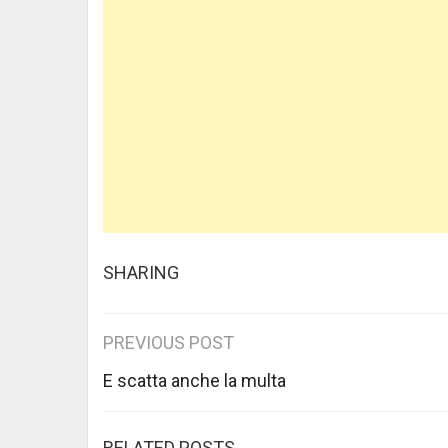
SHARING
Post
PREVIOUS POST
navigation
E scatta anche la multa
RELATED POSTS