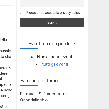
Procedendo accetti la privacy policy
della
Eventi da non perdere:
omunale
Non ci sono eventi
sto che
tutti gli eventi
speranza
ndere
ni
Farmacie di turno
apacità
che sono
Farmacia S. Francesco –
bardi,
Ospedalicchio
hé lo