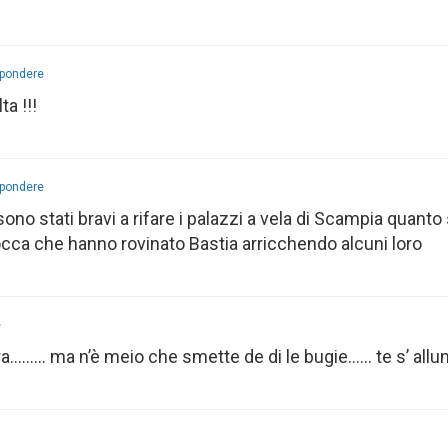
spondere
ta !!!
spondere
sono stati bravi a rifare i palazzi a vela di Scampia quant
cca che hanno rovinato Bastia arricchendo alcuni loro
e
tra……… ma n’è meio che smette de di le bugie…… te s’ allun