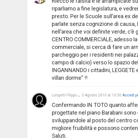
Riecco le falsità e le arrampicate s
riparliamo a fine legislatura, e vedr
presto. Per le Scuole sull’area ex del
parlate senza cognizione di causa, 
nell’area che voi definite verde, c
CENTRO COMMERCIALE, adesso la no
commerciale, si cerca di fare un ar
parcheggio per i residenti nei pala
campo di calcio) verso lo spazio del
INGANNANDO i cittadini, LEGGETE e 
villan dorme” !!
Longetti Filippo
3 Agosto 2010 at 10:50
Accedi p
Confermando IN TOTO quanto afferma
progettate nel piano Barabani sono e
sviluppandole al posto del centro
migliore fruibilità e possono conten
Saluti.