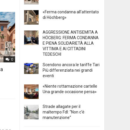
«Ferma condanna all’attentato
di Höchberg»
AGGRESSIONE ANTISEMITA A
HÖCBERG: FERMA CONDANNA
E PIENA SOLIDARIETÀ ALLA
VITTIMA E AI CITTADINI
TEDESCHI
0
Scendono ancora le tariffe Tari
 a
Più differenziata nei grandi
eventi
«Niente rottamazione cartelle
Una grande occasione persa»
Strade allagate per il
maltempo FdI: “Non c’è
manutenzione”