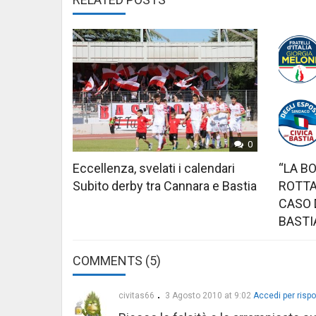
0
Eccellenza, svelati i calendari
“LA B
Subito derby tra Cannara e Bastia
ROTTA
CASO 
BASTI
COMMENTS (5)
civitas66
3 Agosto 2010 at 9:02
Accedi per risp