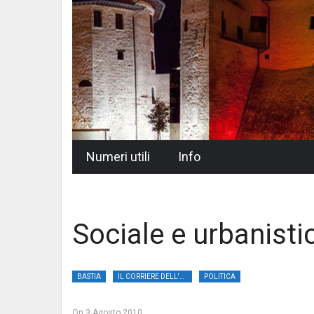
Skip
Numeri utili
Info
to
content
Sociale e urbanisti
BASTIA
IL CORRIERE DELL'UMBRIA
POLITICA
On
3 Agosto 2010