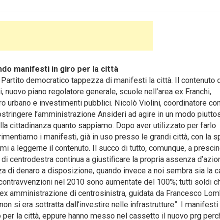
do manifesti in giro per la città
artito democratico tappezza di manifesti la città. Il contenuto 
i, nuovo piano regolatore generale, scuole nell’area ex Franchi,
ro urbano e investimenti pubblici.
Nicolò Violini, coordinatore c
costringere l’amministrazione Ansideri ad agire in un modo piutto
lla cittadinanza quanto sappiamo. Dopo aver utilizzato per farlo
erimentiamo i manifesti, già in uso presso le grandi città, con la 
rmi a leggerne il contenuto. Il succo di tutto, comunque, a presci
 di centrodestra continua a giustificare la propria assenza d’azio
a di denaro a disposizione, quando invece a noi sembra sia la c
 contravvenzioni nel 2010 sono aumentate del 100%; tutti soldi 
 l’ex amministrazione di centrosinistra, guidata da Francesco Lom
on si era sottratta dall’investire nelle infrastrutture”. I manifesti
o per la città, eppure hanno messo nel cassetto il nuovo prg perc