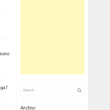
o sono
Search
ga l’
for:
Archivi