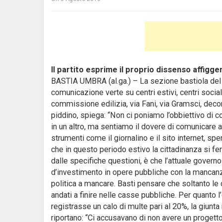
Il partito esprime il proprio dissenso affiggen
BASTIA UMBRA (al.ga.) – La sezione bastiola del P
comunicazione verte su centri estivi, centri social
commissione edilizia, via Fani, via Gramsci, deco
piddino, spiega: “Non ci poniamo l’obbiettivo di 
in un altro, ma sentiamo il dovere di comunicare a
strumenti come il giornalino e il sito internet, sp
che in questo periodo estivo la cittadinanza si fe
dalle specifiche questioni, è che l’attuale governo
d’investimento in opere pubbliche con la mancanz
politica a mancare. Basti pensare che soltanto le
andati a finire nelle casse pubbliche. Per quanto
registrasse un calo di multe pari al 20%, la giunta n
riportano: “Ci accusavano di non avere un progett