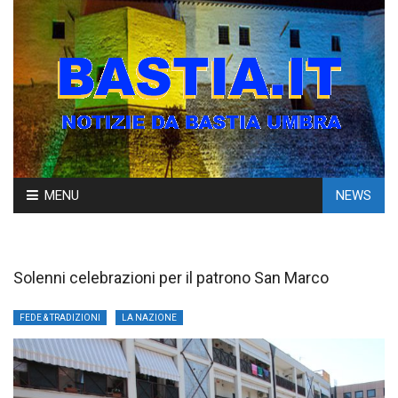
Skip
MENU
NEWS
to
content
Solenni celebrazioni per il patrono San Marco
FEDE & TRADIZIONI
LA NAZIONE