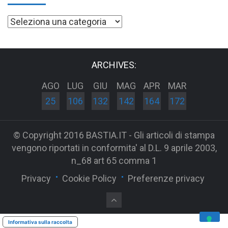
Categorie
ARCHIVES:
AGO
LUG
GIU
MAG
APR
MAR
25
106
132
142
164
172
© Copyright 2016 BASTIA.IT - Gli articoli di stampa
vengono riportati in conformita' al D.L. 9 aprile 2003,
n_68 art 65 comma 1
Privacy
Cookie Policy
Preferenze privacy
Informativa sulla raccolta