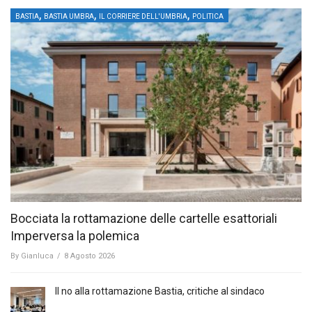
,
,
,
BASTIA
BASTIA UMBRA
IL CORRIERE DELL'UMBRIA
POLITICA
Bocciata la rottamazione delle cartelle esattoriali
Imperversa la polemica
By
Gianluca
/
8 Agosto 2026
Il no alla rottamazione Bastia, critiche al sindaco