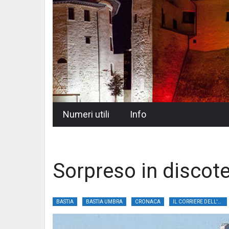
Skip
Numeri utili
Info
to
content
Sorpreso in discote
BASTIA
BASTIA UMBRA
CRONACA
IL CORRIERE DELL'UMBRIA