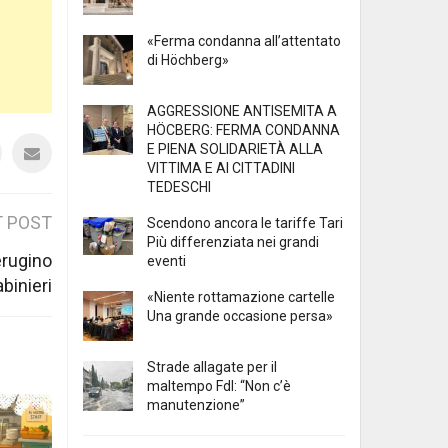
«Ferma condanna all’attentato
di Höchberg»
AGGRESSIONE ANTISEMITA A
HÖCBERG: FERMA CONDANNA
E PIENA SOLIDARIETÀ ALLA
VITTIMA E AI CITTADINI
TEDESCHI
 POST
Scendono ancora le tariffe Tari
Più differenziata nei grandi
erugino
eventi
binieri
«Niente rottamazione cartelle
Una grande occasione persa»
Strade allagate per il
maltempo FdI: “Non c’è
manutenzione”