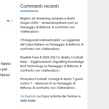
Commenti recenti
Migliori siti streaming zampata a sbafo
0
Giugno 2026 – streamshopdirect.com
su
Passaggio di Bettona: A confronto con
«Settecalcio»
I Protagonisti Indimenticabili: Le Leggende
del Colpo Italiano
su
Passaggio di Bettona: A
confronto con «Settecalcio»
Risultati Fase A 2026 2027 in diretta, Football
Italia – Siggknowtech | Signalling Knowledge
o hanno
And Technology
su
Passaggio di Bettona: A
o per
confronto con «Settecalcio»
 tasso
Pronostici Football: Consigli A sbafo 7 giorni
contro 7 – Municorn IV
su
Passaggio di
Bettona: A confronto con «Settecalcio»
Un Bastiolo
su
Dopo la Notte dei Tamburi e
delle Stelle