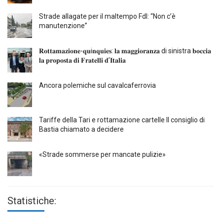
Strade allagate per il maltempo FdI: “Non c’è
manutenzione”
𝐑𝐨𝐭𝐭𝐚𝐦𝐚𝐳𝐢𝐨𝐧𝐞-𝐪𝐮i𝐧𝐪𝐮𝐢𝐞𝐬: 𝐥𝐚 𝐦𝐚𝐠𝐠𝐢𝐨𝐫𝐚𝐧𝐳𝐚 di sinistra 𝐛𝐨𝐜𝐜𝐢𝐚
𝐥𝐚 𝐩𝐫𝐨𝐩𝐨𝐬𝐭𝐚 𝐝𝐢 𝐅𝐫𝐚𝐭𝐞𝐥𝐥𝐢 𝐝’𝐈𝐭𝐚𝐥𝐢𝐚
Ancora polemiche sul cavalcaferrovia
Tariffe della Tari e rottamazione cartelle Il consiglio di
Bastia chiamato a decidere
«Strade sommerse per mancate pulizie»
Statistiche: