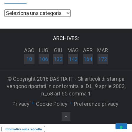
Categorie
ARCHIVES:
AGO
LUG
GIU
MAG
APR
MAR
10
106
132
142
164
172
© Copyright 2016 BASTIA.IT - Gli articoli di stampa
vengono riportati in conformita' al D.L. 9 aprile 2003,
n_68 art 65 comma 1
Privacy
Cookie Policy
Preferenze privacy
Informativa sulla raccolta