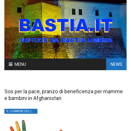
Skip
MENU
NEWS
to
content
Sos per la pace, pranzo di beneficenza per mamme
e bambini in Afghanistan
IL CORRIERE DELL'UMBRIA