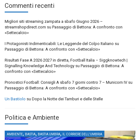
Commenti recenti
Migliori siti streaming zampata a sbafo Giugno 2026 –
streamshopdirect.com
su
Passaggio di Bettona: A confronto con
«Settecalcio»
I Protagonisti Indimenticabili: Le Leggende del Colpo Italiano
su
Passaggio di Bettona: A confronto con «Settecalcio»
Risultati Fase A 2026 2027 in diretta, Football Italia – Siggknowtech |
Signalling Knowledge And Technology
su
Passaggio di Bettona: A
confronto con «Settecalcio»
Pronostici Football: Consigli A sbafo 7 giorni contro 7 – Municorn IV
su
Passaggio di Bettona: A confronto con «Settecalcio»
Un Bastiolo
su
Dopo la Notte dei Tamburi e delle Stelle
Politica e Ambiente
,
,
,
AMBIENTE
BASTIA
BASTIA UMBRA
IL CORRIERE DELL'UMBRIA