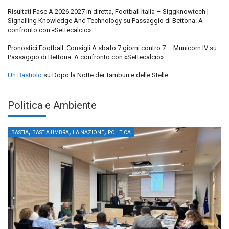
Risultati Fase A 2026 2027 in diretta, Football Italia – Siggknowtech |
Signalling Knowledge And Technology
su
Passaggio di Bettona: A
confronto con «Settecalcio»
Pronostici Football: Consigli A sbafo 7 giorni contro 7 – Municorn IV
su
Passaggio di Bettona: A confronto con «Settecalcio»
Un Bastiolo
su
Dopo la Notte dei Tamburi e delle Stelle
Politica e Ambiente
,
,
,
BASTIA
BASTIA UMBRA
LA NAZIONE
POLITICA