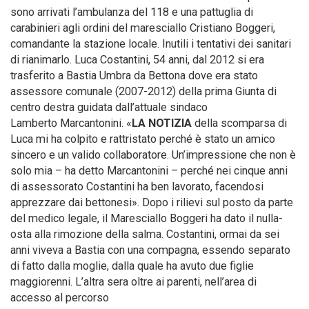
sono arrivati l’ambulanza del 118 e una pattuglia di
carabinieri agli ordini del maresciallo Cristiano Boggeri,
comandante la stazione locale. Inutili i tentativi dei sanitari
di rianimarlo. Luca Costantini, 54 anni, dal 2012 si era
trasferito a Bastia Umbra da Bettona dove era stato
assessore comunale (2007-2012) della prima Giunta di
centro destra guidata dall’attuale sindaco
Lamberto Marcantonini. «
LA NOTIZIA
della scomparsa di
Luca mi ha colpito e rattristato perché è stato un amico
sincero e un valido collaboratore. Un’impressione che non è
solo mia – ha detto Marcantonini – perché nei cinque anni
di assessorato Costantini ha ben lavorato, facendosi
apprezzare dai bettonesi». Dopo i rilievi sul posto da parte
del medico legale, il Maresciallo Boggeri ha dato il nulla-
osta alla rimozione della salma. Costantini, ormai da sei
anni viveva a Bastia con una compagna, essendo separato
di fatto dalla moglie, dalla quale ha avuto due figlie
maggiorenni. L’altra sera oltre ai parenti, nell’area di
accesso al percorso