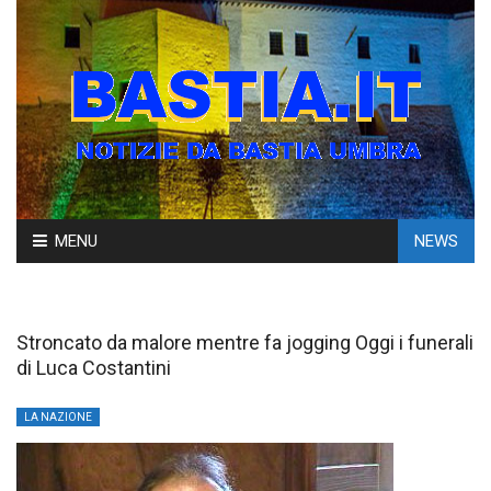
Skip
MENU
NEWS
to
content
Stroncato da malore mentre fa jogging Oggi i funerali
di Luca Costantini
LA NAZIONE