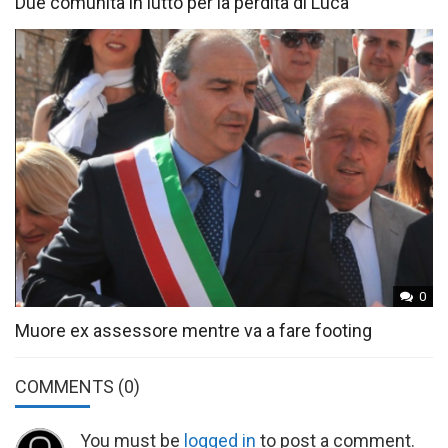
Due comunità in lutto per la perdita di Luca
0
Muore ex assessore mentre va a fare footing
COMMENTS
(0)
You must be
logged in
to post a comment.