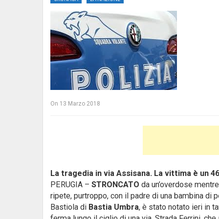
On
13 Marzo 2018
La tragedia in via Assisana. La vittima è un 4
PERUGIA –
STRONCATO
da un’overdose mentre er
ripete, purtroppo, con il padre di una bambina di 
Bastiola di
Bastia Umbra
, è stato notato ieri in 
ferma lungo il ciglio di una via, Strada Ferrini, ch