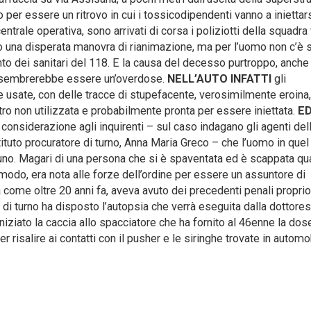
o per essere un ritrovo in cui i tossicodipendenti vanno a iniettar
entrale operativa, sono arrivati di corsa i poliziotti della squadra
o una disperata manovra di rianimazione, ma per l’uomo non c’è 
vento dei sanitari del 118. E la causa del decesso purtroppo, anche
, sembrerebbe essere un’overdose.
NELL’AUTO INFATTI
gli
ue usate, con delle tracce di stupefacente, verosimilmente eroina
tro non utilizzata e probabilmente pronta per essere iniettata.
ED
considerazione agli inquirenti – sul caso indagano gli agenti del
ituto procuratore di turno, Anna Maria Greco – che l’uomo in quel
. Magari di una persona che si è spaventata ed è scappata qua
modo, era nota alle forze dell’ordine per essere un assuntore di
 come oltre 20 anni fa, aveva avuto dei precedenti penali proprio
di turno ha disposto l’autopsia che verrà eseguita dalla dottore
 iniziato la caccia allo spacciatore che ha fornito al 46enne la dos
er risalire ai contatti con il pusher e le siringhe trovate in automo