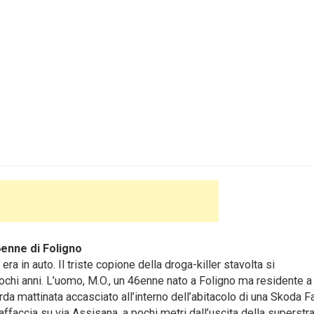
6enne di Foligno
a in auto. Il triste copione della droga-killer stavolta si
pochi anni. L’uomo, M.O., un 46enne nato a Foligno ma residente a
tarda mattinata accasciato all’interno dell’abitacolo di una Skoda F
e affaccia su via Assisana, a pochi metri dall’uscita della superstr