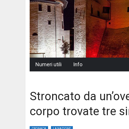
Skip
Numeri utili
Info
to
content
Stroncato da un’ov
corpo trovate tre s
CRONACA
LA NAZIONE