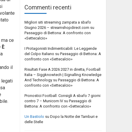
si
Commenti recenti
 volante
stato
Migliori siti streaming zampata a sbafo
Giugno 2026 – streamshopdirect.com
su
Passaggio di Bettona: A confronto con
«Settecalcio»
, ma ce
 È
I Protagonisti Indimenticabili: Le Leggende
la
del Colpo Italiano
su
Passaggio di Bettona: A
confronto con «Settecalcio»
ndo il
Risultati Fase A 2026 2027 in diretta, Football
Italia – Siggknowtech | Signalling Knowledge
And Technology
su
Passaggio di Bettona: A
 legati
confronto con «Settecalcio»
ssa
e
Pronostici Football: Consigli A sbafo 7 giorni
bile.
contro 7 – Municorn IV
su
Passaggio di
Bettona: A confronto con «Settecalcio»
Un Bastiolo
su
Dopo la Notte dei Tamburi e
delle Stelle