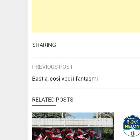
SHARING
Post
PREVIOUS POST
navigation
Bastia, così vedi i fantasmi
RELATED POSTS