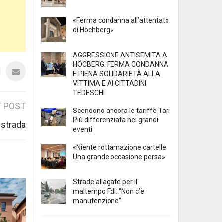
«Ferma condanna all’attentato
di Höchberg»
AGGRESSIONE ANTISEMITA A
HÖCBERG: FERMA CONDANNA
E PIENA SOLIDARIETÀ ALLA
VITTIMA E AI CITTADINI
TEDESCHI
 POST
Scendono ancora le tariffe Tari
Più differenziata nei grandi
 strada
eventi
«Niente rottamazione cartelle
Una grande occasione persa»
Strade allagate per il
maltempo FdI: “Non c’è
manutenzione”