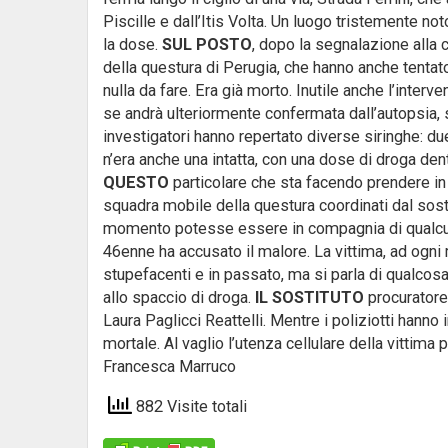
Piscille e dall’Itis Volta. Un luogo tristemente not
la dose.
SUL POSTO
, dopo la segnalazione alla c
della questura di Perugia, che hanno anche tentat
nulla da fare. Era già morto. Inutile anche l’inter
se andrà ulteriormente confermata dall’autopsia
investigatori hanno repertato diverse siringhe: d
n’era anche una intatta, con una dose di droga den
QUESTO
particolare che sta facendo prendere in 
squadra mobile della questura coordinati dal sost
momento potesse essere in compagnia di qualcuno
46enne ha accusato il malore. La vittima, ad ogni 
stupefacenti e in passato, ma si parla di qualcosa
allo spaccio di droga.
IL SOSTITUTO
procuratore 
Laura Paglicci Reattelli. Mentre i poliziotti hanno
mortale. Al vaglio l’utenza cellulare della vittima p
Francesca Marruco
882 Visite totali