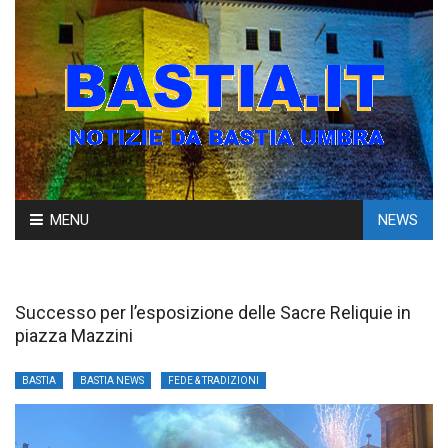
Skip
MENU
NEWS
to
content
Successo per l’esposizione delle Sacre Reliquie in
piazza Mazzini
BASTIA
BASTIA NEWS
FEDE & TRADIZIONI