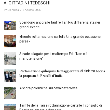
AI CITTADINI TEDESCHI
By
Gianluca
/
5 Agosto 2026
Scendono ancora le tariffe Tari Più differenziata nei
grandi eventi
«Niente rottamazione cartelle Una grande occasione
persa»
Strade allagate per il maltempo FdI: “Non c’è
manutenzione”
𝐑𝐨𝐭𝐭𝐚𝐦𝐚𝐳𝐢𝐨𝐧𝐞-𝐪𝐮i𝐧𝐪𝐮𝐢𝐞𝐬: 𝐥𝐚 𝐦𝐚𝐠𝐠𝐢𝐨𝐫𝐚𝐧𝐳𝐚 di sinistra 𝐛𝐨𝐜𝐜𝐢𝐚
𝐥𝐚 𝐩𝐫𝐨𝐩𝐨𝐬𝐭𝐚 𝐝𝐢 𝐅𝐫𝐚𝐭𝐞𝐥𝐥𝐢 𝐝’𝐈𝐭𝐚𝐥𝐢𝐚
Ancora polemiche sul cavalcaferrovia
Tariffe della Tari e rottamazione cartelle Il consiglio di
Bastia chiamato a decidere