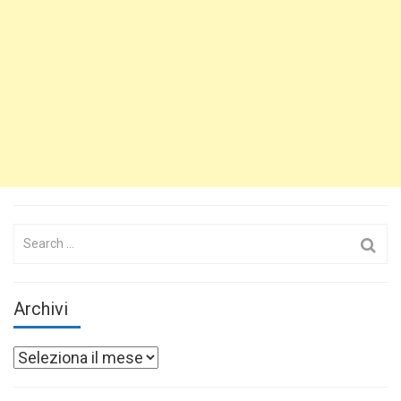
Search
for:
Archivi
Archivi