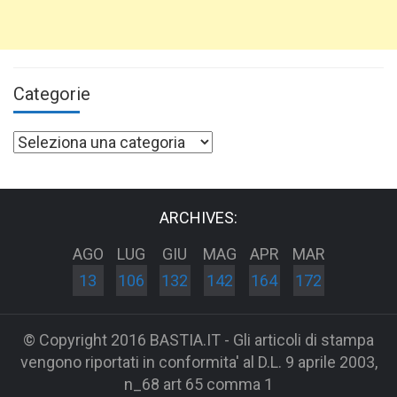
Categorie
Categorie
ARCHIVES:
AGO
LUG
GIU
MAG
APR
MAR
13
106
132
142
164
172
© Copyright 2016 BASTIA.IT - Gli articoli di stampa
vengono riportati in conformita' al D.L. 9 aprile 2003,
n_68 art 65 comma 1