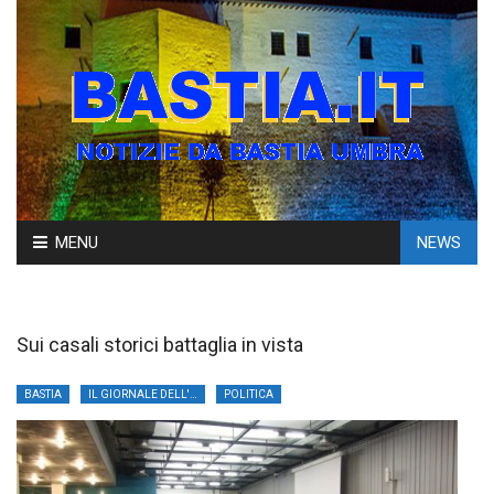
Skip
MENU
NEWS
to
content
Sui casali storici battaglia in vista
BASTIA
IL GIORNALE DELL'UMBRIA
POLITICA