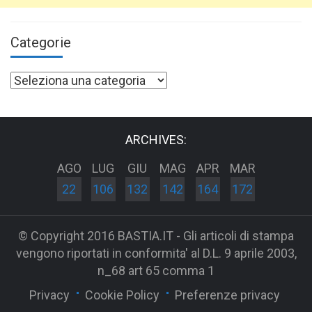
Categorie
Categorie
ARCHIVES:
AGO
LUG
GIU
MAG
APR
MAR
22
106
132
142
164
172
© Copyright 2016 BASTIA.IT - Gli articoli di stampa
vengono riportati in conformita' al D.L. 9 aprile 2003,
n_68 art 65 comma 1
Privacy
Cookie Policy
Preferenze privacy