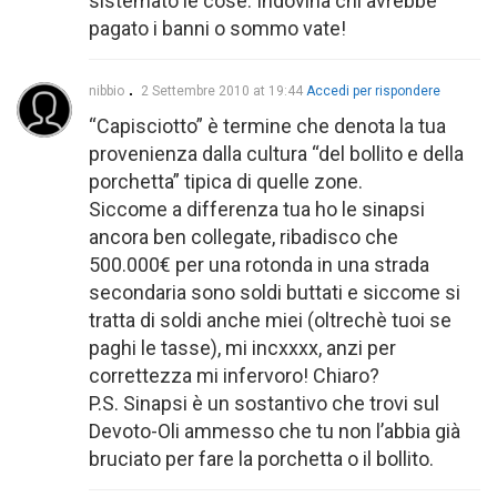
sistemato le cose. Indovina chi avrebbe
pagato i banni o sommo vate!
nibbio
2 Settembre 2010 at 19:44
Accedi per rispondere
“Capisciotto” è termine che denota la tua
provenienza dalla cultura “del bollito e della
porchetta” tipica di quelle zone.
Siccome a differenza tua ho le sinapsi
ancora ben collegate, ribadisco che
500.000€ per una rotonda in una strada
secondaria sono soldi buttati e siccome si
tratta di soldi anche miei (oltrechè tuoi se
paghi le tasse), mi incxxxx, anzi per
correttezza mi infervoro! Chiaro?
P.S. Sinapsi è un sostantivo che trovi sul
Devoto-Oli ammesso che tu non l’abbia già
bruciato per fare la porchetta o il bollito.