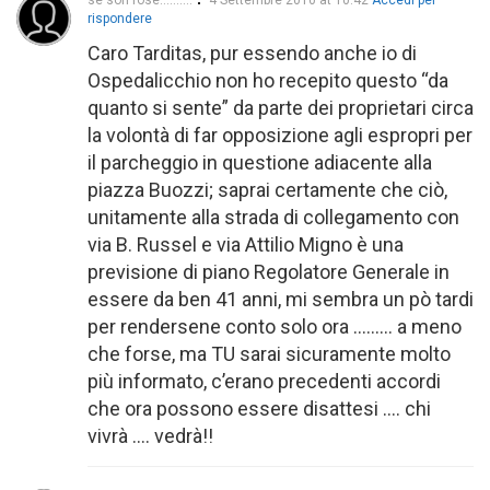
se son rose..........
4 Settembre 2010 at 10:42
Accedi per
rispondere
Caro Tarditas, pur essendo anche io di
Ospedalicchio non ho recepito questo “da
quanto si sente” da parte dei proprietari circa
la volontà di far opposizione agli espropri per
il parcheggio in questione adiacente alla
piazza Buozzi; saprai certamente che ciò,
unitamente alla strada di collegamento con
via B. Russel e via Attilio Migno è una
previsione di piano Regolatore Generale in
essere da ben 41 anni, mi sembra un pò tardi
per rendersene conto solo ora ……… a meno
che forse, ma TU sarai sicuramente molto
più informato, c’erano precedenti accordi
che ora possono essere disattesi …. chi
vivrà …. vedrà!!