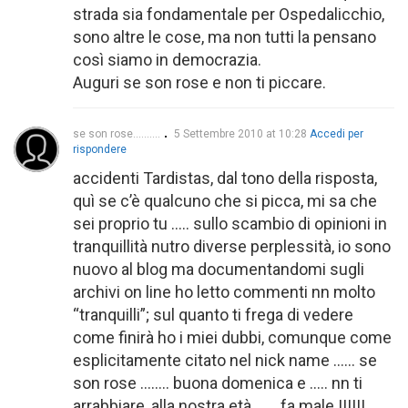
strada sia fondamentale per Ospedalicchio,
sono altre le cose, ma non tutti la pensano
così siamo in democrazia.
Auguri se son rose e non ti piccare.
se son rose..........
5 Settembre 2010 at 10:28
Accedi per
rispondere
accidenti Tardistas, dal tono della risposta,
quì se c’è qualcuno che si picca, mi sa che
sei proprio tu ….. sullo scambio di opinioni in
tranquillità nutro diverse perplessità, io sono
nuovo al blog ma documentandomi sugli
archivi on line ho letto commenti nn molto
“tranquilli”; sul quanto ti frega di vedere
come finirà ho i miei dubbi, comunque come
esplicitamente citato nel nick name …… se
son rose …….. buona domenica e ….. nn ti
arrabbiare, alla nostra età …… fa male !!!!!!