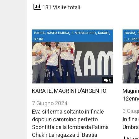
131 Visite totali
,
,
,
,
,
BASTIA
BASTIA UMBRA
IL MESSAGGERO
KARATE
BASTIA
SPORT
IL CORRI
0
KARATE, MAGRINI D’ARGENTO
Magrini
12enne
7 Giugno 2024
3 Giug
Eva si ferma soltanto in finale
dopo un cammino perfetto
In fina
Sconfitta dalla lombarda Fatima
Umbra
Chakir La ragazza di Bastia