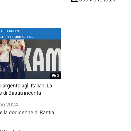
,
BASTIA UMBRA
,
ERE DELL'UMBRIA
SPORT
0
 argento agli Italiani La
 di Bastia incanta
no 2024
le la dodicenne di Bastia