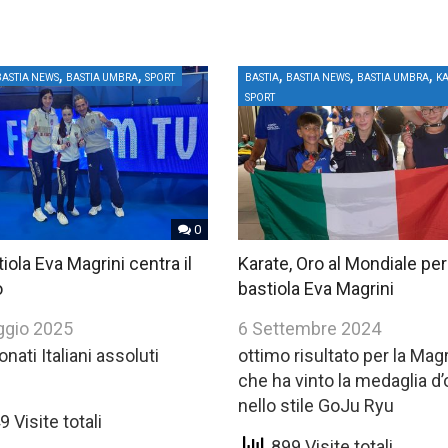
,
,
,
,
,
BASTIA NEWS
BASTIA UMBRA
SPORT
BASTIA
BASTIA NEWS
BASTIA UMBRA
K
SPORT
0
iola Eva Magrini centra il
Karate, Oro al Mondiale per
o
bastiola Eva Magrini
ggio 2025
6 Settembre 2024
ati Italiani assoluti
ottimo risultato per la Magr
che ha vinto la medaglia d’
nello stile GoJu Ryu
 Visite totali
899 Visite totali