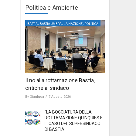
Politica e Ambiente
,
,
,
BASTIA
BASTIA UMBRA
LA NAZIONE
POLITICA
Il no alla rottamazione Bastia,
critiche al sindaco
By
Gianluca
/
7 Agosto 2026
“LA BOCCIATURA DELLA
ROTTAMAZIONE QUINQUIES E
IL CASO DEL SUPERSINDACO
DI BASTIA