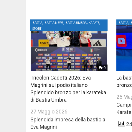
,
,
,
,
,
BASTIA
BASTIA NEWS
BASTIA UMBRA
KARATE
BASTIA
SPORT
0
Tricolori Cadetti 2026: Eva
La bast
Magrini sul podio italiano
bronz
Splendido bronzo per la karateka
25 Ma
di Bastia Umbra
Campion
27 Maggio 2026
Karate
Splendida impresa della bastiola
249
Eva Magrini