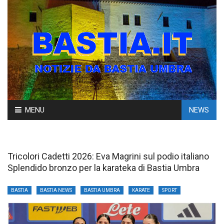
Skip
MENU
NEWS
to
content
Tricolori Cadetti 2026: Eva Magrini sul podio italiano
Splendido bronzo per la karateka di Bastia Umbra
BASTIA
BASTIA NEWS
BASTIA UMBRA
KARATE
SPORT