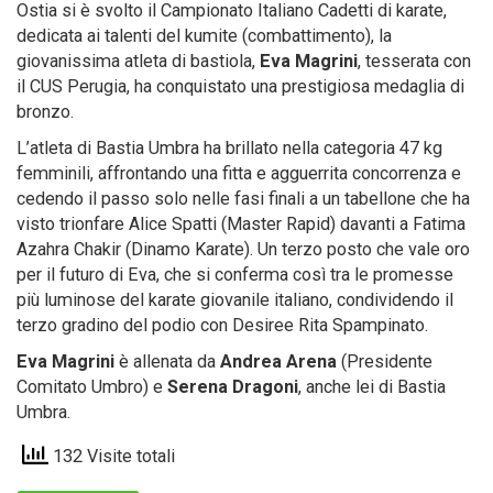
Ostia si è svolto il Campionato Italiano Cadetti di karate,
dedicata ai talenti del kumite (combattimento), la
giovanissima atleta di bastiola,
Eva Magrini
, tesserata con
il CUS Perugia, ha conquistato una prestigiosa medaglia di
bronzo.
L’atleta di Bastia Umbra ha brillato nella categoria 47 kg
femminili, affrontando una fitta e agguerrita concorrenza e
cedendo il passo solo nelle fasi finali a un tabellone che ha
visto trionfare Alice Spatti (Master Rapid) davanti a Fatima
Azahra Chakir (Dinamo Karate). Un terzo posto che vale oro
per il futuro di Eva, che si conferma così tra le promesse
più luminose del karate giovanile italiano, condividendo il
terzo gradino del podio con Desiree Rita Spampinato.
Eva Magrini
è allenata da
Andrea Arena
(Presidente
Comitato Umbro) e
Serena Dragoni
, anche lei di Bastia
Umbra.
132 Visite totali