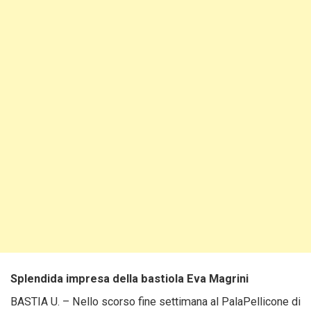
Splendida impresa della bastiola Eva Magrini
BASTIA U. – Nello scorso fine settimana al PalaPellicone di