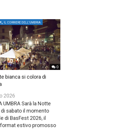
,
A'
IL CORRIERE DELL'UMBRIA
0
e bianca si colora di
a
io 2026
 UMBRA Sarà la Notte
 di sabato il momento
e di BasFest 2026, il
format estivo promosso