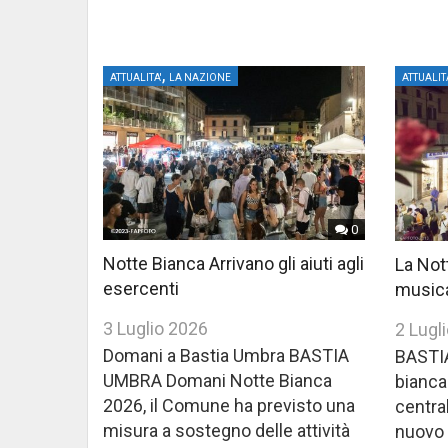
,
ATTUALITA'
LA NAZIONE
ATTUALIT
0
Notte Bianca Arrivano gli aiuti agli
La Nott
esercenti
music
3 Luglio 2026
2 Lugl
Domani a Bastia Umbra BASTIA
BASTIA
UMBRA Domani Notte Bianca
bianca
2026, il Comune ha previsto una
central
misura a sostegno delle attività
nuovo 