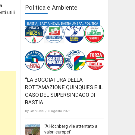
la
Politica e Ambiente
i utili
,
,
,
BASTIA
BASTIA NEWS
BASTIA UMBRA
POLITICA
“LA BOCCIATURA DELLA
ROTTAMAZIONE QUINQUIES E IL
CASO DEL SUPERSINDACO DI
BASTIA
By
Gianluca
/
6 Agosto 2026
“A Höchberg vile attentato a
valori europei”