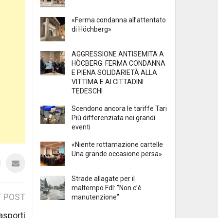
«Ferma condanna all’attentato
di Höchberg»
AGGRESSIONE ANTISEMITA A
HÖCBERG: FERMA CONDANNA
E PIENA SOLIDARIETÀ ALLA
VITTIMA E AI CITTADINI
TEDESCHI
Scendono ancora le tariffe Tari
Più differenziata nei grandi
eventi
«Niente rottamazione cartelle
Una grande occasione persa»
Strade allagate per il
maltempo FdI: “Non c’è
 POST
manutenzione”
asporti