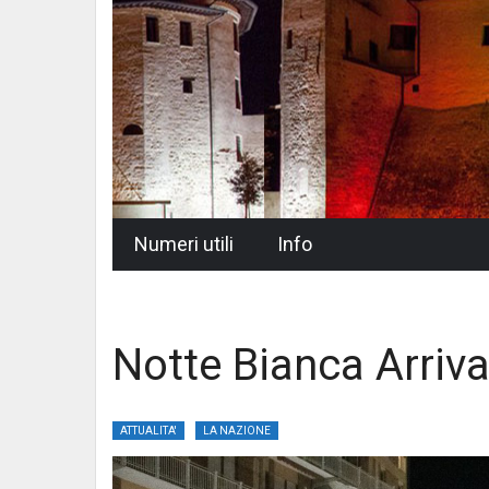
Skip
Numeri utili
Info
to
content
Notte Bianca Arrivan
ATTUALITA'
LA NAZIONE