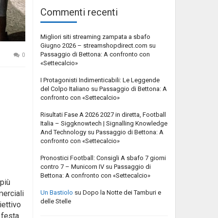
Commenti recenti
Migliori siti streaming zampata a sbafo
Giugno 2026 – streamshopdirect.com
su
Passaggio di Bettona: A confronto con
0
«Settecalcio»
I Protagonisti Indimenticabili: Le Leggende
del Colpo Italiano
su
Passaggio di Bettona: A
confronto con «Settecalcio»
Risultati Fase A 2026 2027 in diretta, Football
Italia – Siggknowtech | Signalling Knowledge
And Technology
su
Passaggio di Bettona: A
confronto con «Settecalcio»
Pronostici Football: Consigli A sbafo 7 giorni
contro 7 – Municorn IV
su
Passaggio di
Bettona: A confronto con «Settecalcio»
 più
merciali
Un Bastiolo
su
Dopo la Notte dei Tamburi e
delle Stelle
iettivo
 festa