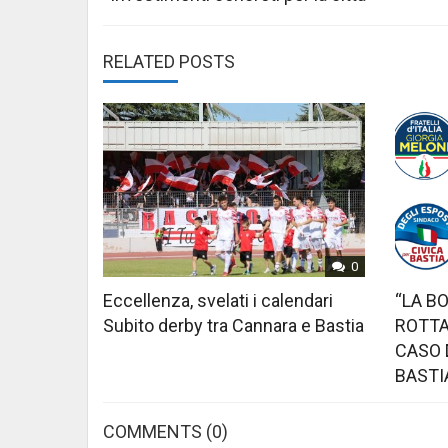
navigation
RELATED POSTS
0
Eccellenza, svelati i calendari
“LA B
Subito derby tra Cannara e Bastia
ROTTA
CASO 
BASTI
COMMENTS
(0)