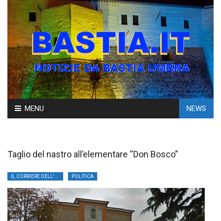
Skip
MENU
NEWS
to
content
Taglio del nastro all’elementare “Don Bosco”
IL CORRIERE DELL'UMBRIA
POLITICA