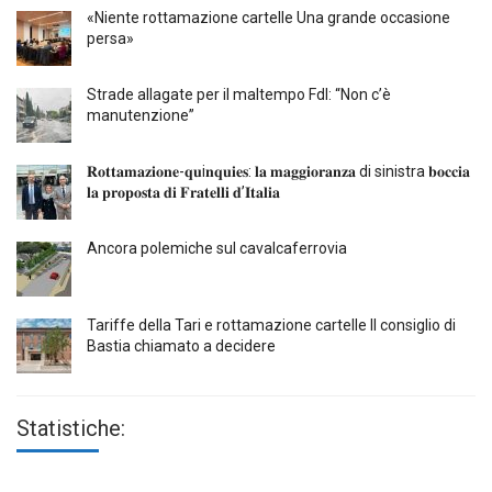
«Niente rottamazione cartelle Una grande occasione
persa»
Strade allagate per il maltempo FdI: “Non c’è
manutenzione”
𝐑𝐨𝐭𝐭𝐚𝐦𝐚𝐳𝐢𝐨𝐧𝐞-𝐪𝐮i𝐧𝐪𝐮𝐢𝐞𝐬: 𝐥𝐚 𝐦𝐚𝐠𝐠𝐢𝐨𝐫𝐚𝐧𝐳𝐚 di sinistra 𝐛𝐨𝐜𝐜𝐢𝐚
𝐥𝐚 𝐩𝐫𝐨𝐩𝐨𝐬𝐭𝐚 𝐝𝐢 𝐅𝐫𝐚𝐭𝐞𝐥𝐥𝐢 𝐝’𝐈𝐭𝐚𝐥𝐢𝐚
Ancora polemiche sul cavalcaferrovia
Tariffe della Tari e rottamazione cartelle Il consiglio di
Bastia chiamato a decidere
Statistiche: