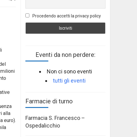
Procedendo accetti la privacy policy
i
Eventi da non perdere:
del
Non ci sono eventi
milioni
nto
tutti gli eventi
ative
Farmacie di turno
quenza
i alla
Farmacia S. Francesco –
a euro).
Ospedalicchio
mila