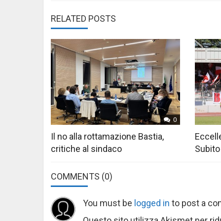
RELATED POSTS
0
Il no alla rottamazione Bastia,
Eccelle
critiche al sindaco
Subito
COMMENTS
(0)
You must be
logged in
to post a c
Questo sito utilizza Akismet per ri