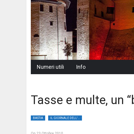
Skip
Numeri utili
Info
to
content
Tasse e multe, un “
BASTIA
IL GIORNALE DELL'UMBRIA
On
23 Ottobre 2010