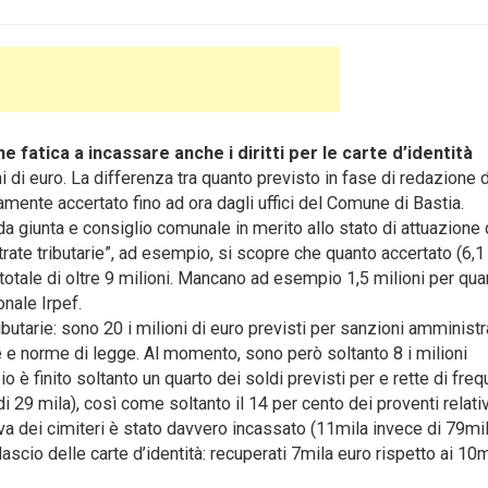
e fatica a incassare anche i diritti per le carte d’identità
i euro. La differenza tra quanto previsto in fase di redazione d
vamente accertato fino ad ora dagli uffici del Comune di Bastia.
 giunta e consiglio comunale in merito allo stato di attuazione 
ate tributarie”, ad esempio, si scopre che quanto accertato (6,1 
 totale di oltre 9 milioni. Mancano ad esempio 1,5 milioni per qua
onale Irpef.
ributarie: sono 20 i milioni di euro previsti per sanzioni amministr
 e norme di legge. Al momento, sono però soltanto 8 i milioni
 è finito soltanto un quarto dei soldi previsti per e rette di fre
i 29 mila), così come soltanto il 14 per cento dei proventi relativ
iva dei cimiteri è stato davvero incassato (11mila invece di 79mil
ilascio delle carte d’identità: recuperati 7mila euro rispetto ai 10