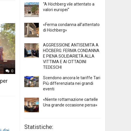
“A Höchberg vile attentato a
valori europei”
«Ferma condanna all’attentato
di Höchberg»
AGGRESSIONE ANTISEMITA A
HÖCBERG: FERMA CONDANNA
E PIENA SOLIDARIETÀ ALLA
VITTIMA E AI CITTADINI
TEDESCHI
0
Scendono ancora le tariffe Tari
 per
Più differenziata nei grandi
eventi
«Niente rottamazione cartelle
Una grande occasione persa»
Statistiche:
i dai