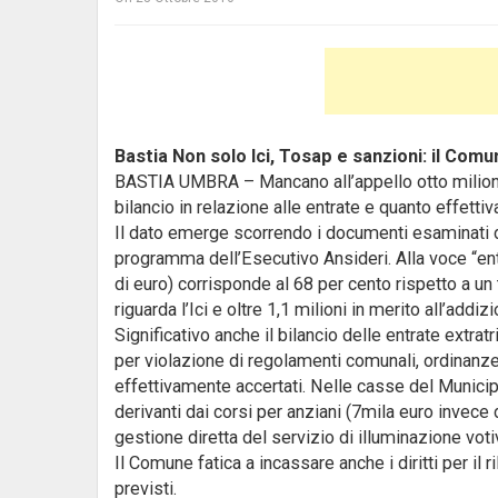
Bastia Non solo Ici, Tosap e sanzioni: il Comun
BASTIA UMBRA – Mancano all’appello otto milioni d
bilancio in relazione alle entrate e quanto effetti
Il dato emerge scorrendo i documenti esaminati da
programma dell’Esecutivo Ansideri. Alla voce “entr
di euro) corrisponde al 68 per cento rispetto a un
riguarda l’Ici e oltre 1,1 milioni in merito all’addizi
Significativo anche il bilancio delle entrate extrat
per violazione di regolamenti comunali, ordinanze
effettivamente accertati. Nelle casse del Municipio
derivanti dai corsi per anziani (7mila euro invece d
gestione diretta del servizio di illuminazione vot
Il Comune fatica a incassare anche i diritti per il r
previsti.