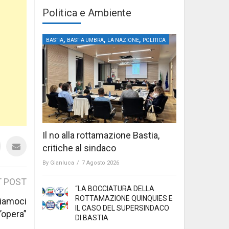
Politica e Ambiente
,
,
,
BASTIA
BASTIA UMBRA
LA NAZIONE
POLITICA
Il no alla rottamazione Bastia,
critiche al sindaco
By
Gianluca
/
7 Agosto 2026
 POST
“LA BOCCIATURA DELLA
ROTTAMAZIONE QUINQUIES E
tiamoci
IL CASO DEL SUPERSINDACO
l’opera”
DI BASTIA