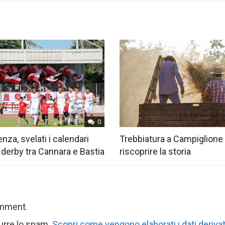
0
nza, svelati i calendari
Trebbiatura a Campiglione
 derby tra Cannara e Bastia
riscoprire la storia
omment.
durre lo spam.
Scopri come vengono elaborati i dati derivat