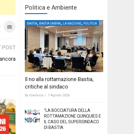
Politica e Ambiente
,
,
,
BASTIA
BASTIA UMBRA
LA NAZIONE
POLITICA
 POST
 ancora
Il no alla rottamazione Bastia,
critiche al sindaco
By
Gianluca
/
7 Agosto 2026
“LA BOCCIATURA DELLA
ROTTAMAZIONE QUINQUIES E
IL CASO DEL SUPERSINDACO
DI BASTIA