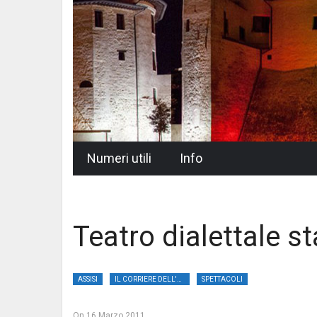
Skip
Numeri utili
Info
to
content
Teatro dialettale st
ASSISI
IL CORRIERE DELL'UMBRIA
SPETTACOLI
On
16 Marzo 2011