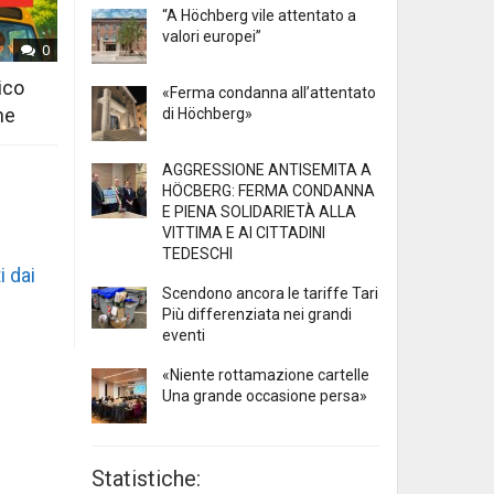
“A Höchberg vile attentato a
valori europei”
0
ico
«Ferma condanna all’attentato
ne
di Höchberg»
AGGRESSIONE ANTISEMITA A
HÖCBERG: FERMA CONDANNA
E PIENA SOLIDARIETÀ ALLA
VITTIMA E AI CITTADINI
TEDESCHI
i dai
Scendono ancora le tariffe Tari
Più differenziata nei grandi
eventi
«Niente rottamazione cartelle
Una grande occasione persa»
Statistiche: