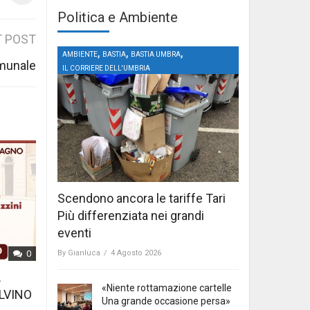
Politica e Ambiente
 POST
,
,
,
AMBIENTE
BASTIA
BASTIA UMBRA
comunale
IL CORRIERE DELL'UMBRIA
Scendono ancora le tariffe Tari
Più differenziata nei grandi
eventi
By
Gianluca
/
4 Agosto 2026
0
L
«Niente rottamazione cartelle
LVINO
Una grande occasione persa»