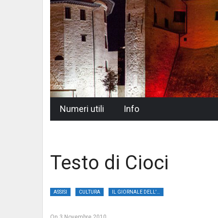
Skip
Numeri utili
Info
to
content
Testo di Cioci
ASSISI
CULTURA
IL GIORNALE DELL'UMBRIA
On
3 Novembre 2010