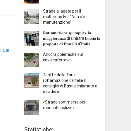
Strade allagate per il
maltempo FdI: “Non c’è
manutenzione”
𝐑𝐨𝐭𝐭𝐚𝐦𝐚𝐳𝐢𝐨𝐧𝐞-𝐪𝐮i𝐧𝐪𝐮𝐢𝐞𝐬: 𝐥𝐚
𝐦𝐚𝐠𝐠𝐢𝐨𝐫𝐚𝐧𝐳𝐚 di sinistra 𝐛𝐨𝐜𝐜𝐢𝐚 𝐥𝐚
𝐩𝐫𝐨𝐩𝐨𝐬𝐭𝐚 𝐝𝐢 𝐅𝐫𝐚𝐭𝐞𝐥𝐥𝐢 𝐝’𝐈𝐭𝐚𝐥𝐢𝐚
i dai
Ancora polemiche sul
cavalcaferrovia
Tariffe della Tari e
rottamazione cartelle Il
consiglio di Bastia chiamato a
decidere
«Strade sommerse per
mancate pulizie»
Statistiche: