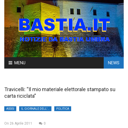
Skip
MENU
NEWS
to
content
Travicelli: “Il mio materiale elettorale stampato su
carta riciclata”
ASSISI
IL GIORNALE DELL'UMBRIA
POLITICA
On
26 Aprile 2011
0