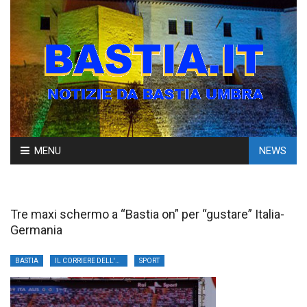
Skip
MENU
NEWS
to
content
Tre maxi schermo a “Bastia on” per “gustare” Italia-
Germania
BASTIA
IL CORRIERE DELL'UMBRIA
SPORT