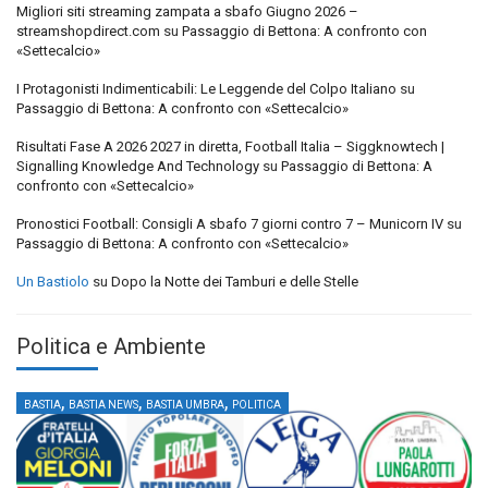
Migliori siti streaming zampata a sbafo Giugno 2026 –
streamshopdirect.com
su
Passaggio di Bettona: A confronto con
«Settecalcio»
I Protagonisti Indimenticabili: Le Leggende del Colpo Italiano
su
Passaggio di Bettona: A confronto con «Settecalcio»
Risultati Fase A 2026 2027 in diretta, Football Italia – Siggknowtech |
Signalling Knowledge And Technology
su
Passaggio di Bettona: A
confronto con «Settecalcio»
Pronostici Football: Consigli A sbafo 7 giorni contro 7 – Municorn IV
su
Passaggio di Bettona: A confronto con «Settecalcio»
Un Bastiolo
su
Dopo la Notte dei Tamburi e delle Stelle
Politica e Ambiente
,
,
,
BASTIA
BASTIA NEWS
BASTIA UMBRA
POLITICA