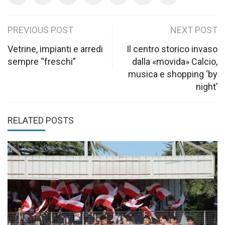
Post
PREVIOUS POST
NEXT POST
navigation
Vetrine, impianti e arredi
Il centro storico invaso
sempre “freschi”
dalla «movida» Calcio,
musica e shopping ‘by
night’
RELATED POSTS