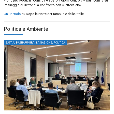
Pronostici Football: Consigli A sbafo 7 giorni contro 7 – Municorn IV
su
Passaggio di Bettona: A confronto con «Settecalcio»
Un Bastiolo
su
Dopo la Notte dei Tamburi e delle Stelle
Politica e Ambiente
,
,
,
BASTIA
BASTIA UMBRA
LA NAZIONE
POLITICA