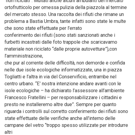
“non riciclati”. Multati anche alcuni ambulanti del mercato
ortofrutticolo per omessa pulizia della piazzola al termine
del mercato stesso. Una raccolta dei rifiuti che rimane un
problema a Bastia Umbra, tante infatti sono state le multe
che sono state effettuate per l’errato
conferimento dei rifiuti (sono stati sanzionati anche i
furbetti incastrati dalle foto trappole che scaricavamo
materiale non riciclato “dalle proprie autovetture”),con
l’amministrazione,
che pur al corrente delle difficoltà, non demorde e confida
nelle due isole ecologiche informatizzate, una in piazza
Togliatti e l’altra in via del Conservificio, entrambe nel
centro urbano. “E’ nostra intenzione andare avanti con le
isole ecologiche – ha dichiarato l’assessore all’ambiente
Francesco Fratellini – per responsabilizzare i cittadini e
presto ne installeremo altre due”. Sempre per quanto
riguarda i controlli sul corretto conferimento dei rifiuti sono
state effettuate delle verifiche anche all’interno delle
campane del vetro “troppo spesso utilizzate per introdurre
altri