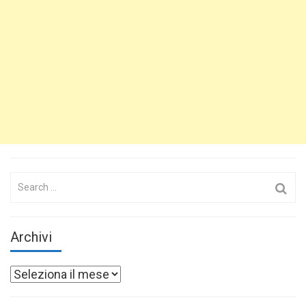
Search
for:
Archivi
Archivi