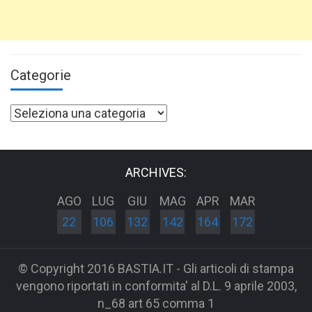
Categorie
Categorie
ARCHIVES:
AGO
LUG
GIU
MAG
APR
MAR
22
106
132
142
164
172
© Copyright 2016 BASTIA.IT - Gli articoli di stampa
vengono riportati in conformita' al D.L. 9 aprile 2003,
n_68 art 65 comma 1