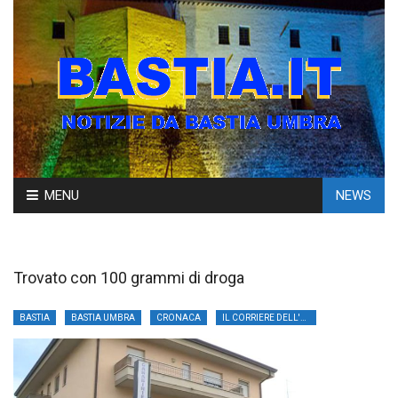
Skip
MENU
NEWS
to
content
Trovato con 100 grammi di droga
BASTIA
BASTIA UMBRA
CRONACA
IL CORRIERE DELL'UMBRIA