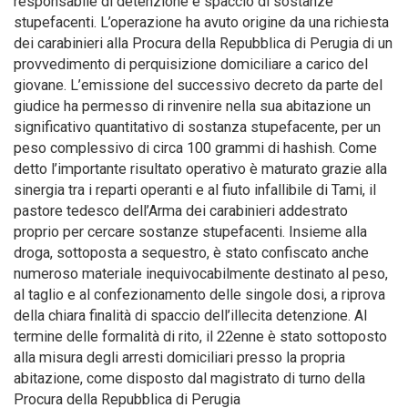
responsabile di detenzione e spaccio di sostanze
stupefacenti. L’operazione ha avuto origine da una richiesta
dei carabinieri alla Procura della Repubblica di Perugia di un
provvedimento di perquisizione domiciliare a carico del
giovane. L’emissione del successivo decreto da parte del
giudice ha permesso di rinvenire nella sua abitazione un
significativo quantitativo di sostanza stupefacente, per un
peso complessivo di circa 100 grammi di hashish. Come
detto l’importante risultato operativo è maturato grazie alla
sinergia tra i reparti operanti e al fiuto infallibile di Tami, il
pastore tedesco dell’Arma dei carabinieri addestrato
proprio per cercare sostanze stupefacenti. Insieme alla
droga, sottoposta a sequestro, è stato confiscato anche
numeroso materiale inequivocabilmente destinato al peso,
al taglio e al confezionamento delle singole dosi, a riprova
della chiara finalità di spaccio dell’illecita detenzione. Al
termine delle formalità di rito, il 22enne è stato sottoposto
alla misura degli arresti domiciliari presso la propria
abitazione, come disposto dal magistrato di turno della
Procura della Repubblica di Perugia