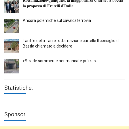
𝐑𝐨𝐭𝐭𝐚𝐦𝐚𝐳𝐢𝐨𝐧𝐞-𝐪𝐮i𝐧𝐪𝐮𝐢𝐞𝐬: 𝐥𝐚 𝐦𝐚𝐠𝐠𝐢𝐨𝐫𝐚𝐧𝐳𝐚 di sinistra 𝐛𝐨𝐜𝐜𝐢𝐚
𝐥𝐚 𝐩𝐫𝐨𝐩𝐨𝐬𝐭𝐚 𝐝𝐢 𝐅𝐫𝐚𝐭𝐞𝐥𝐥𝐢 𝐝’𝐈𝐭𝐚𝐥𝐢𝐚
Ancora polemiche sul cavalcaferrovia
Tariffe della Tari e rottamazione cartelle Il consiglio di
Bastia chiamato a decidere
«Strade sommerse per mancate pulizie»
Statistiche:
Sponsor