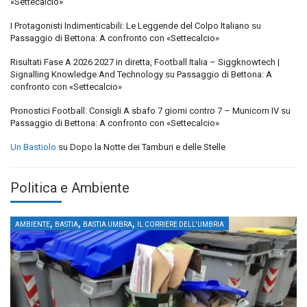
«Settecalcio»
I Protagonisti Indimenticabili: Le Leggende del Colpo Italiano
su
Passaggio di Bettona: A confronto con «Settecalcio»
Risultati Fase A 2026 2027 in diretta, Football Italia – Siggknowtech |
Signalling Knowledge And Technology
su
Passaggio di Bettona: A
confronto con «Settecalcio»
Pronostici Football: Consigli A sbafo 7 giorni contro 7 – Municorn IV
su
Passaggio di Bettona: A confronto con «Settecalcio»
Un Bastiolo
su
Dopo la Notte dei Tamburi e delle Stelle
Politica e Ambiente
,
,
,
AMBIENTE
BASTIA
BASTIA UMBRA
IL CORRIERE DELL'UMBRIA