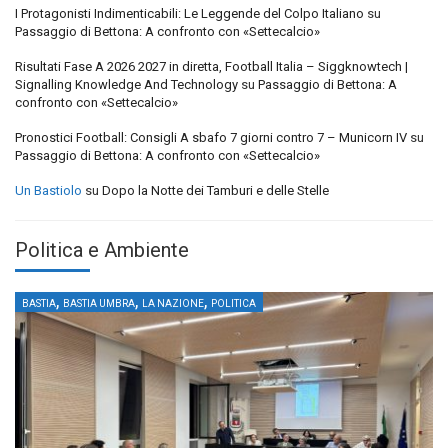
I Protagonisti Indimenticabili: Le Leggende del Colpo Italiano
su
Passaggio di Bettona: A confronto con «Settecalcio»
Risultati Fase A 2026 2027 in diretta, Football Italia – Siggknowtech |
Signalling Knowledge And Technology
su
Passaggio di Bettona: A
confronto con «Settecalcio»
Pronostici Football: Consigli A sbafo 7 giorni contro 7 – Municorn IV
su
Passaggio di Bettona: A confronto con «Settecalcio»
Un Bastiolo
su
Dopo la Notte dei Tamburi e delle Stelle
Politica e Ambiente
,
,
,
BASTIA
BASTIA UMBRA
LA NAZIONE
POLITICA