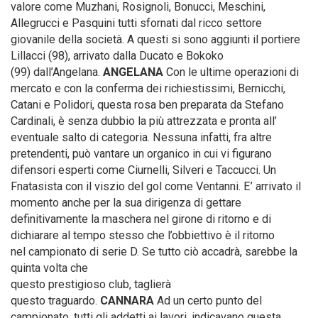
valore come Muzhani, Rosignoli, Bonucci, Meschini,
Allegrucci e Pasquini tutti sfornati dal ricco settore
giovanile della società. A questi si sono aggiunti il portiere
Lillacci (98), arrivato dalla Ducato e Bokoko
(99) dall’Angelana.
ANGELANA
Con le ultime operazioni di
mercato e con la conferma dei richiestissimi, Bernicchi,
Catani e Polidori, questa rosa ben preparata da Stefano
Cardinali, è senza dubbio la più attrezzata e pronta all’
eventuale salto di categoria. Nessuna infatti, fra altre
pretendenti, può vantare un organico in cui vi figurano
difensori esperti come Ciurnelli, Silveri e Taccucci. Un
Fnatasista con il viszio del gol come Ventanni. E’ arrivato il
momento anche per la sua dirigenza di gettare
definitivamente la maschera nel girone di ritorno e di
dichiarare al tempo stesso che l’obbiettivo è il ritorno
nel campionato di serie D. Se tutto ciò accadrà, sarebbe la
quinta volta che
questo prestigioso club, taglierà
questo traguardo.
CANNARA
Ad un certo punto del
campionato, tutti gli addetti ai lavori, indicavano questa