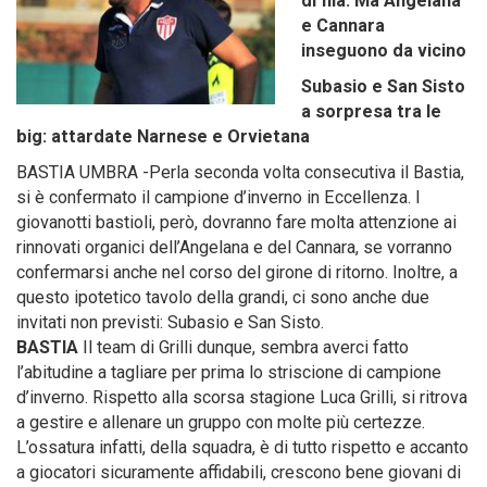
di fila. Ma Angelana
e Cannara
inseguono da vicino
Subasio e San Sisto
a sorpresa tra le
big: attardate Narnese e Orvietana
BASTIA UMBRA -Perla seconda volta consecutiva il Bastia,
si è confermato il campione d’inverno in Eccellenza. I
giovanotti bastioli, però, dovranno fare molta attenzione ai
rinnovati organici dell’Angelana e del Cannara, se vorranno
confermarsi anche nel corso del girone di ritorno. Inoltre, a
questo ipotetico tavolo della grandi, ci sono anche due
invitati non previsti: Subasio e San Sisto.
BASTIA
Il team di Grilli dunque, sembra averci fatto
l’abitudine a tagliare per prima lo striscione di campione
d’inverno. Rispetto alla scorsa stagione Luca Grilli, si ritrova
a gestire e allenare un gruppo con molte più certezze.
L’ossatura infatti, della squadra, è di tutto rispetto e accanto
a giocatori sicuramente affidabili, crescono bene giovani di