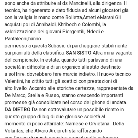
sono anche da attribuire al ds Mancinelli, alla dirigenza. Il
tecnico, ha rigenerato e dato fiducia ad alcuni giocatori già
con la valigia in mano come Bolletta,Ameti eMarani.Gli
acquisti poi di Annibaldi, Khribech e Colombi, la
valorizzazione dei giovani Piergentili, Ndedi e
Pantaleoni,hanno
permesso a questa Subasio di parcheggiare stabilmente
sui piani alti della classifica.
SAN SISTO
Altra mina vagante
del campionato. In estate, quando tutti parlavano di una
società in difficoltà e di un organico allestito destinato
a soffrire, dovrebbero fare marcia indietro. Il nuovo tecnico
Valentini, ha zittito tutti gli scettici con prestazioni di
alto livello. Accanto alle storiche certezze, rappresentate da
De Marco, Stella e Russo, stanno crescendo importanti
promesse già consolidate nel corso del girone di andata.
DA DIETRO
Da non sottovalutare un possibile rientro in
questo gruppo di big di due gloriose società al
momento di poco attardate: Narnese e Orvietana . Della
Voluntas, che Alvaro Arcipreti sta rafforzando
con l’arrivo di grandi giocatori pescati nelle categorie