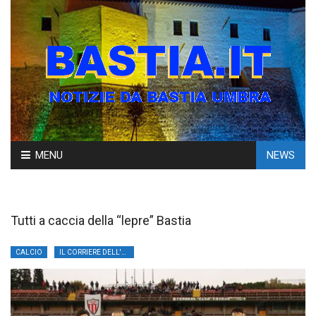
Skip
MENU
NEWS
to
content
Tutti a caccia della “lepre” Bastia
CALCIO
IL CORRIERE DELL'UMBRIA