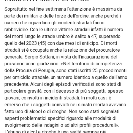
Soprattutto nel fine settimana l’attenzione è massima da
parte dei militari e delle forze dell’ordine, anche perché i
numeri che riguardano gli incidenti stradali fanno
rabbrividire. Con le ultime vittime stradali infatti il numero
dei morti lungo le strade umbro è salito a 47, superando
quello del 2023 (45) con due mesi di anticipo. Di morti
stradali si è occupata anche la relazione del procuratore
generale, Sergio Sottani, in vista dell’inaugurazione del
prossimo anno giudiziario. «Nel territorio di competenza
della Procura di Perugia, sono stati iscritti 25 procedimenti
per omicidio stradale, un numero identico a quello dell’anno
precedente. Alcuni degli episodi verificatisi sono stati di
particolare gravità, con il decesso di più soggetti, spesso
giovani, coinvolti in incidenti stradali. In molti casi, è
emerso che i soggetti coinvolti nei sinistri mortali avevano
fatto uso di alcool o di droghe. Non sono stati segnalati
aspetti problematici specifici riguardo alle modalità di
svolgimento delle indagini o ad altri profili procedurali».
L’abuso di alcol e droghe è una realtà sempre più