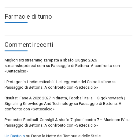
Farmacie di turno
Commenti recenti
Migliori siti streaming zampata a sbafo Giugno 2026 –
streamshopdirect.com
su
Passaggio di Bettona: A confronto con
«Settecalcio»
I Protagonisti Indimenticabili: Le Leggende del Colpo Italiano
su
Passaggio di Bettona: A confronto con «Settecalcio»
Risultati Fase A 2026 2027 in diretta, Football Italia – Siggknowtech |
Signalling Knowledge And Technology
su
Passaggio di Bettona: A
confronto con «Settecalcio»
Pronostici Football: Consigli A sbafo 7 giorni contro 7 – Municorn IV
su
Passaggio di Bettona: A confronto con «Settecalcio»
Un Bastiolo
su
Dopo la Notte dei Tamburi e delle Stelle