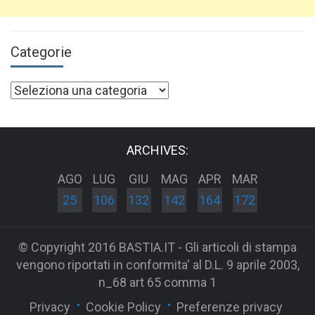
Categorie
Categorie
ARCHIVES:
AGO
LUG
GIU
MAG
APR
MAR
25
106
132
142
164
172
© Copyright 2016 BASTIA.IT - Gli articoli di stampa
vengono riportati in conformita' al D.L. 9 aprile 2003,
n_68 art 65 comma 1
Privacy
Cookie Policy
Preferenze privacy