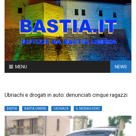
Skip
MENU
NEWS
to
content
Ubriachi e drogati in auto: denunciati cinque ragazzi
BASTIA
BASTIA UMBRA
CRONACA
IL MESSAGGERO