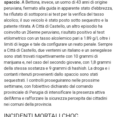
spaccio.
A Bettona, invece, un uomo di 43 anni di origine
peruviana, fermato alla guida in apparente stato d’ebbrezza,
ha rifiutato di sottoporsi ai test per la verifica del tasso
alcolico; il suo veicolo è stato posto sotto sequestro e la
patente ritirata. A Città di Castello, un altro episodio ha
coinvolto un 26enne peruviano, risultato positivo al test
etilometrico con un tasso alcolemico pari a 1.89 g/l, oltre i
limiti di legge e tale da configurare un reato penale. Sempre
a Città di Castello, due ventenni un italiano e un senegalese
sono stati trovati rispettivamente con 10 grammi di
marijuana e, nel caso del secondo giovane, con 1,8 grammi
della stessa sostanza e 9 grammi di hashish. La droga e i
contanti ritenuti provenienti dallo spaccio sono stati
sequestrati. I controlli proseguiranno nelle prossime
settimane, con l’obiettivo dichiarato dal comando
provinciale di Perugia di intensificare la presenza attiva
dell’Arma e rafforzare la sicurezza percepita dai cittadini
nei comuni della provincia.
INCIDENTI MORTALI CHOC