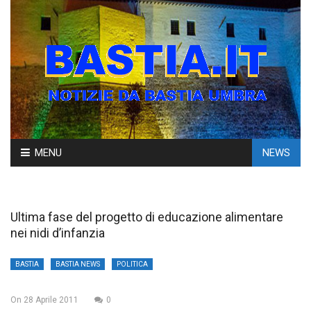
Skip
MENU
NEWS
to
content
Ultima fase del progetto di educazione alimentare
nei nidi d’infanzia
BASTIA
BASTIA NEWS
POLITICA
On
28 Aprile 2011
0