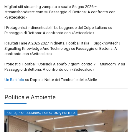
Migliori siti streaming zampata a sbafo Giugno 2026 –
streamshopdirect.com
su
Passaggio di Bettona: A confronto con
«Settecalcio»
I Protagonisti Indimenticabili: Le Leggende del Colpo Italiano
su
Passaggio di Bettona: A confronto con «Settecalcio»
Risultati Fase A 2026 2027 in diretta, Football Italia – Siggknowtech |
Signalling Knowledge And Technology
su
Passaggio di Bettona: A
confronto con «Settecalcio»
Pronostici Football: Consigli A sbafo 7 giorni contro 7 – Municorn IV
su
Passaggio di Bettona: A confronto con «Settecalcio»
Un Bastiolo
su
Dopo la Notte dei Tamburi e delle Stelle
Politica e Ambiente
,
,
,
BASTIA
BASTIA UMBRA
LA NAZIONE
POLITICA