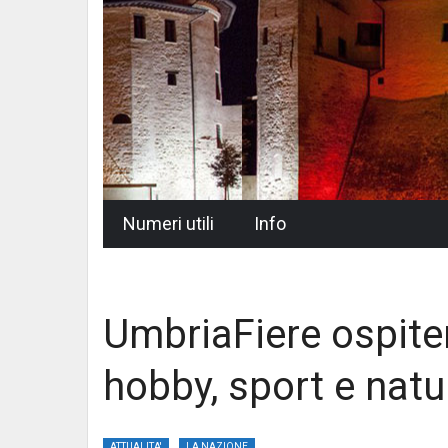
Skip
Numeri utili
Info
to
content
UmbriaFiere ospite
hobby, sport e natu
ATTUALITA'
LA NAZIONE