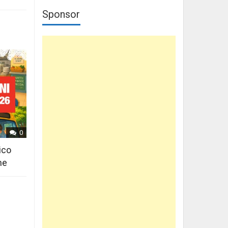
Sponsor
0
ico
ne