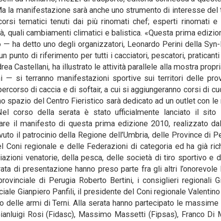
. Ma la manifestazione sarà anche uno strumento di interesse del
orsi tematici tenuti dai più rinomati chef; esperti rinomati e
tà, quali cambiamenti climatici e balistica. «Questa prima edizio
o — ha detto uno degli organizzatori, Leonardo Perini della Syn
unto di riferimento per tutti i cacciatori, pescatori, praticanti 
rea Castellani, ha illustrato le attività parallele alla mostra prop
i — si terranno manifestazioni sportive sui territori delle pro
percorso di caccia e di softair, a cui si aggiungeranno corsi di cu
no spazio del Centro Fieristico sarà dedicato ad un outlet con le 
el corso della serata è stato ufficialmente lanciato il sito 
re il manifesto di questa prima edizione 2010, realizzato dall
uto il patrocinio della Regione dell’Umbria, delle Province di P
l Coni regionale e delle Federazioni di categoria ed ha già ri
iazioni venatorie, della pesca, delle società di tiro sportivo e d
rata di presentazione hanno preso parte fra gli altri l’onorevole
rovinciale di Perugia Roberto Bertini, i consiglieri regionali G
nciale Gianpiero Panfili, il presidente del Coni regionale Valentino
delle armi di Terni. Alla serata hanno partecipato le massime 
Gianluigi Rosi (Fidasc), Massimo Massetti (Fipsas), Franco Di