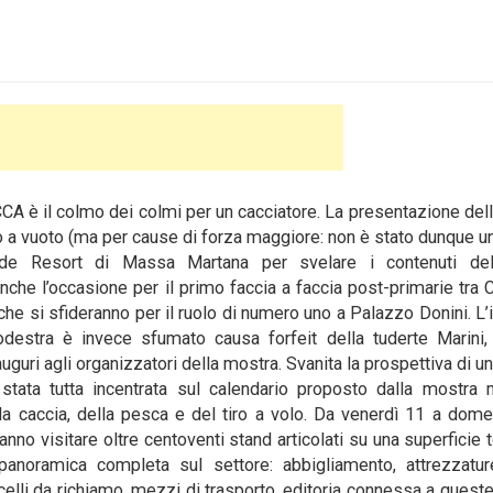
A è il colmo dei colmi per un cacciatore. La presentazione del
 a vuoto (ma per cause di forza maggiore: non è stato dunque un
de Resort di Massa Martana per svelare i contenuti dell
nche l’occasione per il primo faccia a faccia post-primarie tra 
he si sfideranno per il ruolo di numero uno a Palazzo Donini. L’
rodestra è invece sfumato causa forfeit della tuderte Marini
uri agli organizzatori della mostra. Svanita la prospettiva di u
è stata tutta incentrata sul calendario proposto dalla mostra
la caccia, della pesca e del tiro a volo. Da venerdì 11 a dom
nno visitare oltre centoventi stand articolati su una superficie t
 panoramica completa sul settore: abbigliamento, attrezzatur
celli da richiamo, mezzi di trasporto, editoria connessa a queste 