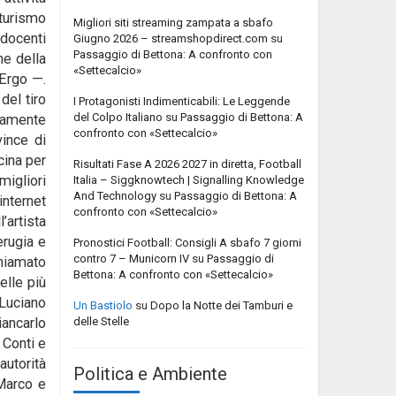
 turismo
Migliori siti streaming zampata a sbafo
 docenti
Giugno 2026 – streamshopdirect.com
su
Passaggio di Bettona: A confronto con
ne della
«Settecalcio»
-Ergo —.
del tiro
I Protagonisti Indimenticabili: Le Leggende
del Colpo Italiano
su
Passaggio di Bettona: A
riamente
confronto con «Settecalcio»
vince di
cina per
Risultati Fase A 2026 2027 in diretta, Football
migliori
Italia – Siggknowtech | Signalling Knowledge
And Technology
su
Passaggio di Bettona: A
internet
confronto con «Settecalcio»
’artista
erugia e
Pronostici Football: Consigli A sbafo 7 giorni
contro 7 – Municorn IV
su
Passaggio di
chiamato
Bettona: A confronto con «Settecalcio»
elle più
 Luciano
Un Bastiolo
su
Dopo la Notte dei Tamburi e
delle Stelle
iancarlo
 Conti e
autorità
Politica e Ambiente
 Marco e