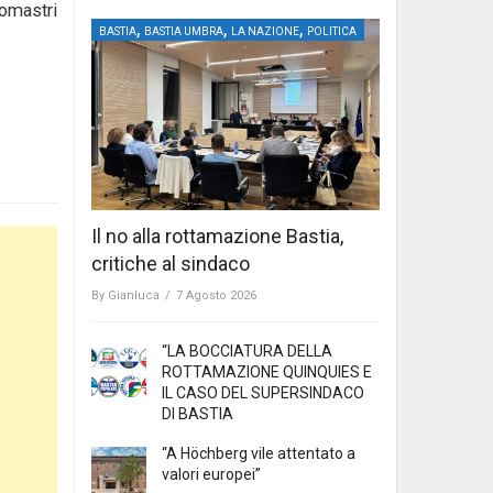
omastri
,
,
,
BASTIA
BASTIA UMBRA
LA NAZIONE
POLITICA
Il no alla rottamazione Bastia,
critiche al sindaco
By
Gianluca
/
7 Agosto 2026
“LA BOCCIATURA DELLA
ROTTAMAZIONE QUINQUIES E
IL CASO DEL SUPERSINDACO
DI BASTIA
“A Höchberg vile attentato a
valori europei”