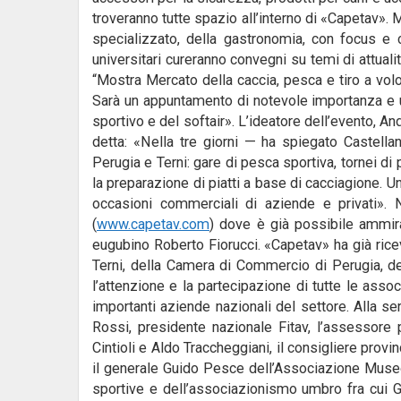
troveranno tutte spazio all’interno di «Capetav»
specializzato, della gastronomia, con focus e c
universitari cureranno convegni su temi di attuali
“Mostra Mercato della caccia, pesca e tiro a vol
Sarà un appuntamento di notevole importanza e un p
sportivo e del softair». L’ideatore dell’evento, And
detta: «Nella tre giorni — ha spiegato Castellan
Perugia e Terni: gare di pesca sportiva, tornei di 
la preparazione di piatti a base di cacciagione. U
occasioni commerciali di aziende e privati». N
(
www.capetav.com
) dove è già possibile ammira
eugubino Roberto Fiorucci. «Capetav» ha già ricev
Terni, della Camera di Commercio di Perugia, de
l’attenzione e la partecipazione di tutte le assoc
importanti aziende nazionali del settore. Alla se
Rossi, presidente nazionale Fitav, l’assessore p
Cintioli e Aldo Traccheggiani, il consigliere provi
il generale Guido Pesce dell’Associazione Museo 
sportive e dell’associazionismo umbro fra cui 