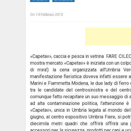
On
14 Febbraio 2010
«Capetav», caccia e pesca in vetrina FARE CILECC
mostra mercato «Capetav» è iniziata con un colpo
di mira’):
la cena organizzata all’Umbria Ver
manifestazione fieristica doveva infatti essere a
Marini e Fiammetta Modena, le due lady di ferro c
tra le candidate del centrosinistra e del cent
comunque fatto recapitare un suo messaggio di aug
ad alta contaminazione politica, l’attenzione 
«Capetav», unica in Umbria legata al mondo del
giugno, al centro espositivo Umbria Fiere, si potra
diecimila metri quadri che offrirà offrirà una
accessori per la sicurezza, prodotti per cani e uc