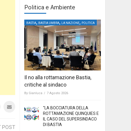
Politica e Ambiente
,
,
,
BASTIA
BASTIA UMBRA
LA NAZIONE
POLITICA
Il no alla rottamazione Bastia,
critiche al sindaco
By
Gianluca
/
7 Agosto 2026
“LA BOCCIATURA DELLA
ROTTAMAZIONE QUINQUIES E
IL CASO DEL SUPERSINDACO
DI BASTIA
 POST