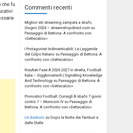
o che fu
Commenti recenti
ucativi
essarie
Migliori siti streaming zampata a sbafo
Giugno 2026 – streamshopdirect.com
su
Passaggio di Bettona: A confronto con
«Settecalcio»
I Protagonisti Indimenticabili: Le Leggende
del Colpo Italiano
su
Passaggio di Bettona: A
confronto con «Settecalcio»
Risultati Fase A 2026 2027 in diretta, Football
Italia – Siggknowtech | Signalling Knowledge
And Technology
su
Passaggio di Bettona: A
confronto con «Settecalcio»
Pronostici Football: Consigli A sbafo 7 giorni
contro 7 – Municorn IV
su
Passaggio di
Bettona: A confronto con «Settecalcio»
Un Bastiolo
su
Dopo la Notte dei Tamburi e
delle Stelle