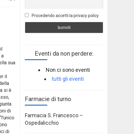
Procedendo accetti la privacy policy
il
Eventi da non perdere:
 a
ella sua
Non ci sono eventi
r il
tutti gli eventi
della
a si è
asso,
Farmacie di turno
giunta
oni di
Farmacia S. Francesco –
l’unico
Ospedalicchio
sono
ci di