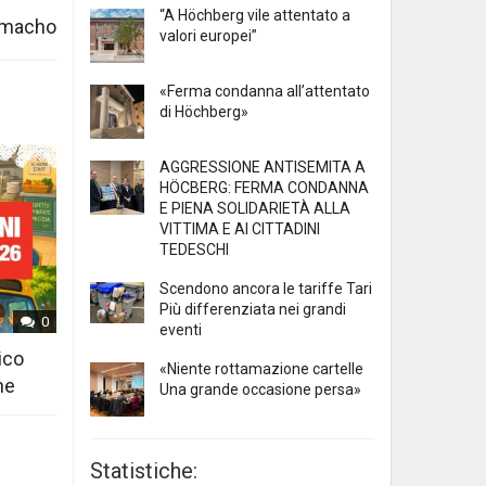
“A Höchberg vile attentato a
Camacho
valori europei”
«Ferma condanna all’attentato
di Höchberg»
AGGRESSIONE ANTISEMITA A
HÖCBERG: FERMA CONDANNA
E PIENA SOLIDARIETÀ ALLA
VITTIMA E AI CITTADINI
TEDESCHI
Scendono ancora le tariffe Tari
Più differenziata nei grandi
0
eventi
ico
«Niente rottamazione cartelle
ne
Una grande occasione persa»
Statistiche: