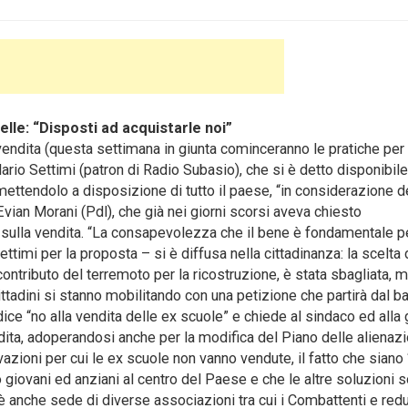
pelle: “Disposti ad acquistarle noi”
 vendita (questa settimana in giunta cominceranno le pratiche per 
Mario Settimi (patron di Radio Subasio), che si è detto disponibile
mettendolo a disposizione di tutto il paese, “in considerazione d
Evian Morani (Pdl), che già nei giorni scorsi aveva chiesto
sulla vendita. “La consapevolezza che il bene è fondamentale pe
ttimi per la proposta – si è diffusa nella cittadinanza: la scelta 
ontributo del terremoto per la ricostruzione, è stata sbagliata, m
ttadini si stanno mobilitando con una petizione che partirà dal b
ice “no alla vendita delle ex scuole” e chiede al sindaco ed alla 
ta, adoperandosi anche per la modifica del Piano delle alienazi
ioni per cui le ex scuole non vanno vendute, il fatto che siano “
 giovani ed anziani al centro del Paese e che le altre soluzioni 
è anche sede di diverse associazioni tra cui i Combattenti e redu