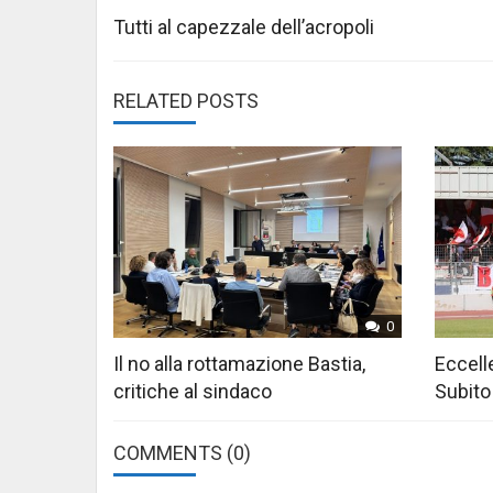
navigation
Tutti al capezzale dell’acropoli
RELATED POSTS
0
Il no alla rottamazione Bastia,
Eccelle
critiche al sindaco
Subito
COMMENTS
(0)