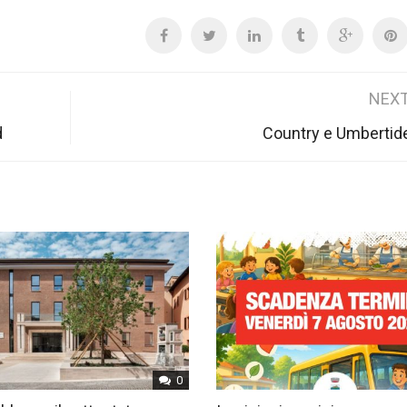
NEXT
d
Country e Umbertide
0