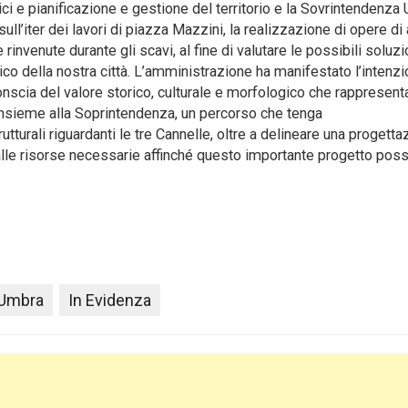
lici e pianificazione e gestione del territorio e la Sovrintendenz
ll’iter dei lavori di piazza Mazzini, la realizzazione di opere di
e rinvenute durante gli scavi, al fine di valutare le possibili soluzi
o della nostra città. L’amministrazione ha manifestato l’intenzi
, conscia del valore storico, culturale e morfologico che rappresen
, insieme alla Soprintendenza, un percorso che tenga
trutturali riguardanti le tre Cannelle, oltre a delineare una progett
 alle risorse necessarie affinché questo importante progetto pos
 Umbra
In Evidenza