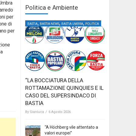
a Umbra
Politica e Ambiente
 arredo
oni per
,
,
,
one di
BASTIA
BASTIA NEWS
BASTIA UMBRA
POLITICA
tano per
azione
sa
“LA BOCCIATURA DELLA
ROTTAMAZIONE QUINQUIES E IL
CASO DEL SUPERSINDACO DI
BASTIA
By
Gianluca
/
6 Agosto 2026
“A Höchberg vile attentato a
valori europei”