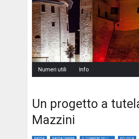
Skip
Numeri utili
Info
to
content
Un progetto a tutela
Mazzini
BASTIA
BASTIA UMBRA
IL CORRIERE DELL'UMBRIA
POLITICA