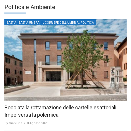
Politica e Ambiente
,
,
,
BASTIA
BASTIA UMBRA
IL CORRIERE DELL'UMBRIA
POLITICA
Bocciata la rottamazione delle cartelle esattoriali
Imperversa la polemica
By
Gianluca
/
8 Agosto 2026