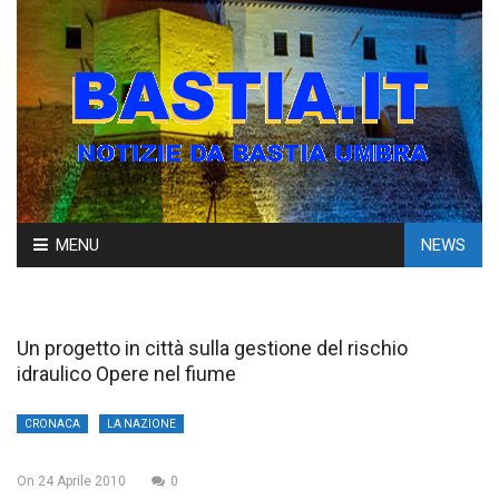
Skip
MENU
NEWS
to
content
Un progetto in città sulla gestione del rischio
idraulico Opere nel fiume
CRONACA
LA NAZIONE
On
24 Aprile 2010
0