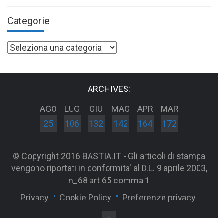
Categorie
Categorie
ARCHIVES:
AGO
LUG
GIU
MAG
APR
MAR
25
106
132
142
164
172
© Copyright 2016 BASTIA.IT - Gli articoli di stampa
vengono riportati in conformita' al D.L. 9 aprile 2003,
n_68 art 65 comma 1
Privacy
Cookie Policy
Preferenze privacy