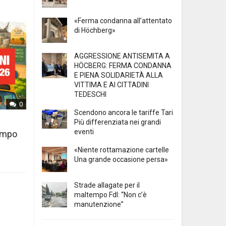
«Ferma condanna all’attentato
di Höchberg»
AGGRESSIONE ANTISEMITA A
HÖCBERG: FERMA CONDANNA
E PIENA SOLIDARIETÀ ALLA
VITTIMA E AI CITTADINI
TEDESCHI
0
Scendono ancora le tariffe Tari
Più differenziata nei grandi
eventi
tempo
«Niente rottamazione cartelle
Una grande occasione persa»
Strade allagate per il
maltempo FdI: “Non c’è
manutenzione”