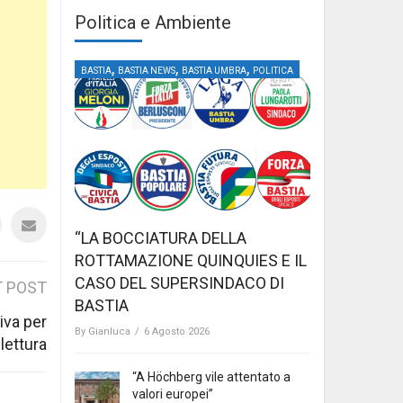
Politica e Ambiente
,
,
,
BASTIA
BASTIA NEWS
BASTIA UMBRA
POLITICA
“LA BOCCIATURA DELLA
ROTTAMAZIONE QUINQUIES E IL
CASO DEL SUPERSINDACO DI
 POST
BASTIA
tiva per
By
Gianluca
/
6 Agosto 2026
 lettura
“A Höchberg vile attentato a
valori europei”