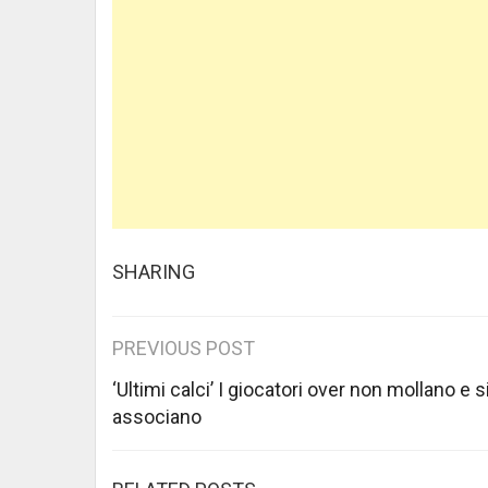
SHARING
Post
PREVIOUS POST
navigation
‘Ultimi calci’ I giocatori over non mollano e s
associano