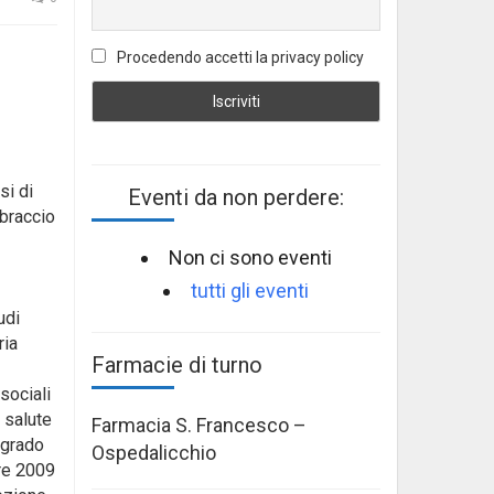
Procedendo accetti la privacy policy
si di
Eventi da non perdere:
bbraccio
Non ci sono eventi
tutti gli eventi
udi
ria
Farmacie di turno
sociali
 salute
Farmacia S. Francesco –
 grado
Ospedalicchio
bre 2009