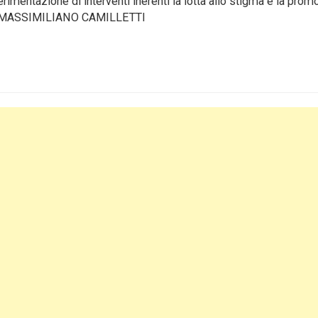
imentazione di interventi inerenti la lotta allo stigma e la pro
o.di MASSIMILIANO CAMILLETTI