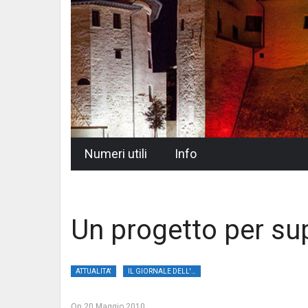
Skip
Numeri utili
Info
to
content
Un progetto per sup
ATTUALITA'
IL GIORNALE DELL'UMBRIA
On
20 Maggio 2010