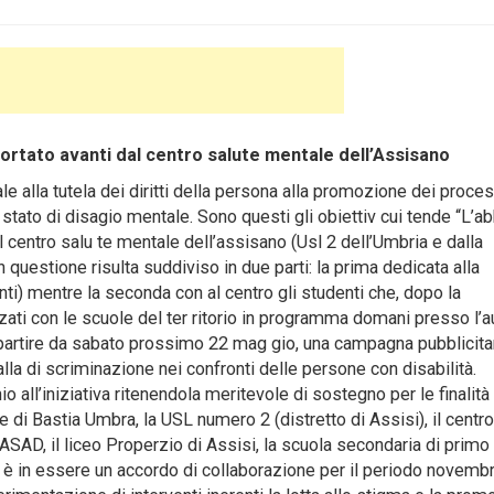
 portato avanti dal centro salute mentale dell’Assisano
alla tutela dei diritti della persona alla promozione dei proces
o stato di disagio mentale.
Sono questi gli obiettiv cui tende “L’a
al centro salu te mentale dell’assisano (Usl 2 dell’Umbria e dalla
 questione risulta suddiviso in due parti: la prima dedicata alla
ti) mentre la seconda con al centro gli studenti che, dopo la
zzati con le scuole del ter ritorio in programma domani presso l’a
a partire da sabato prossimo 22 mag gio, una campagna pubblicita
 alla di scriminazione nei confronti delle persone con disabilità.
 all’iniziativa ritenendola meritevole di sostegno per le finalità 
e di Bastia Umbra, la USL numero 2 (distretto di Assisi), il centro
ASAD, il liceo Properzio di Assisi, la scuola secondaria di primo
, è in essere un accordo di collaborazione per il periodo novem