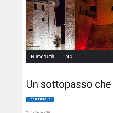
Skip
Numeri utili
Info
to
content
Un sottopasso che 
IL CORRIERE DELL'UMBRIA
On
29 Aprile 2009