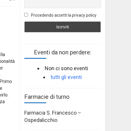
Procedendo accetti la privacy policy
Eventi da non perdere:
lla
ionalità
Non ci sono eventi
er
n
tutti gli eventi
 Primo
te
irlo.
Farmacie di turno
zza
Farmacia S. Francesco –
Ospedalicchio