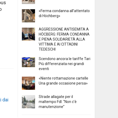
mpus
o
«Ferma condanna all’attentato
di Höchberg»
AGGRESSIONE ANTISEMITA A
HÖCBERG: FERMA CONDANNA
E PIENA SOLIDARIETÀ ALLA
VITTIMA E AI CITTADINI
TEDESCHI
Scendono ancora le tariffe Tari
Più differenziata nei grandi
eventi
«Niente rottamazione cartelle
Una grande occasione persa»
Strade allagate per il
i dai
maltempo FdI: “Non c’è
manutenzione”