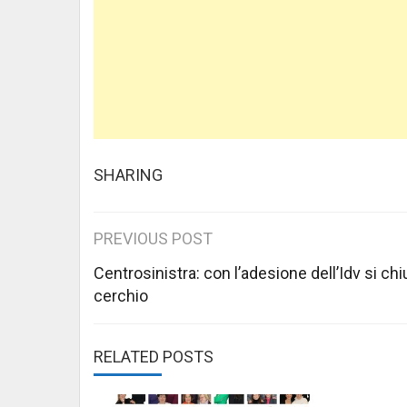
SHARING
Post
PREVIOUS POST
navigation
Centrosinistra: con l’adesione dell’Idv si chi
cerchio
RELATED POSTS