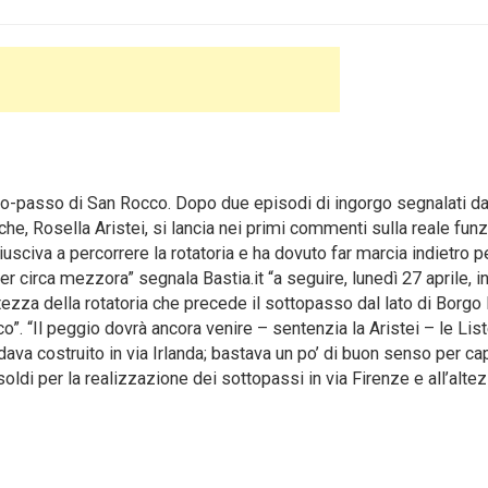
-passo di San Rocco. Dopo due episodi di ingorgo segnalati da
iche, Rosella Aristei, si lancia nei primi commenti sulla reale funz
iusciva a percorrere la rotatoria e ha dovuto far marcia indietro p
per circa mezzora” segnala Bastia.it “a seguire, lunedì 27 aprile, i
tezza della rotatoria che precede il sottopasso dal lato di Borgo
o”. “Il peggio dovrà ancora venire – sentenzia la Aristei – le Lis
va costruito in via Irlanda; bastava un po’ di buon senso per cap
ldi per la realizzazione dei sottopassi in via Firenze e all’alte