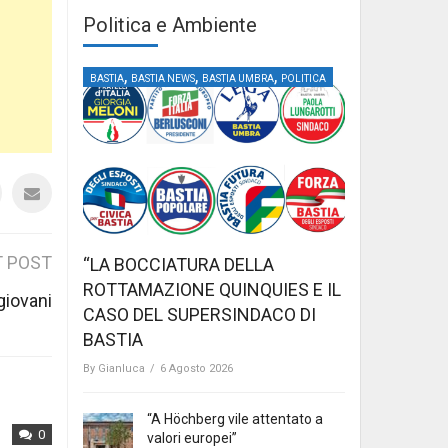
Politica e Ambiente
,
,
,
BASTIA
BASTIA NEWS
BASTIA UMBRA
POLITICA
 POST
“LA BOCCIATURA DELLA
ROTTAMAZIONE QUINQUIES E IL
giovani
CASO DEL SUPERSINDACO DI
BASTIA
By
Gianluca
/
6 Agosto 2026
“A Höchberg vile attentato a
0
valori europei”