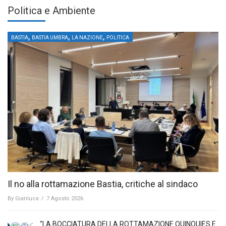
Politica e Ambiente
,
,
,
BASTIA
BASTIA UMBRA
LA NAZIONE
POLITICA
Il no alla rottamazione Bastia, critiche al sindaco
By
Gianluca
/
7 Agosto 2026
“LA BOCCIATURA DELLA ROTTAMAZIONE QUINQUIES E