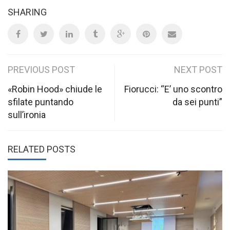
SHARING
Post
PREVIOUS POST
NEXT POST
navigation
«Robin Hood» chiude le
Fiorucci: “E’ uno scontro
sfilate puntando
da sei punti”
sull’ironia
RELATED POSTS