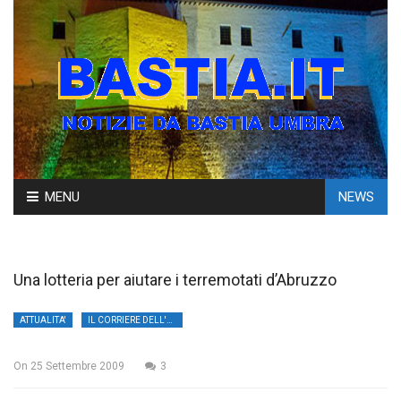
Skip
MENU
NEWS
to
content
Una lotteria per aiutare i terremotati d’Abruzzo
ATTUALITA'
IL CORRIERE DELL'UMBRIA
On
25 Settembre 2009
3