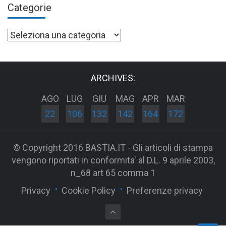
Categorie
Categorie
ARCHIVES:
AGO
LUG
GIU
MAG
APR
MAR
22
106
132
142
164
172
© Copyright 2016 BASTIA.IT - Gli articoli di stampa
vengono riportati in conformita' al D.L. 9 aprile 2003,
n_68 art 65 comma 1
Privacy
Cookie Policy
Preferenze privacy