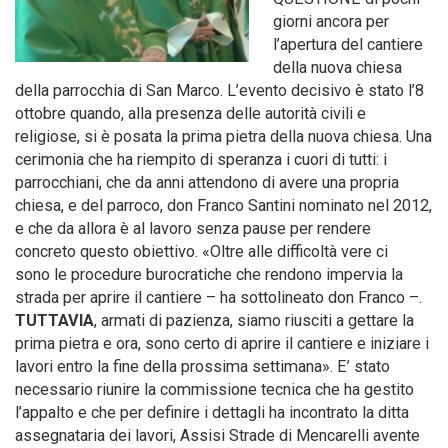
giorni ancora per
l’apertura del cantiere
della nuova chiesa
della parrocchia di San Marco. L’evento decisivo è stato l’8
ottobre quando, alla presenza delle autorità civili e
religiose, si è posata la prima pietra della nuova chiesa. Una
cerimonia che ha riempito di speranza i cuori di tutti: i
parrocchiani, che da anni attendono di avere una propria
chiesa, e del parroco, don Franco Santini nominato nel 2012,
e che da allora è al lavoro senza pause per rendere
concreto questo obiettivo. «Oltre alle difficoltà vere ci
sono le procedure burocratiche che rendono impervia la
strada per aprire il cantiere – ha sottolineato don Franco –.
TUTTAVIA
, armati di pazienza, siamo riusciti a gettare la
prima pietra e ora, sono certo di aprire il cantiere e iniziare i
lavori entro la fine della prossima settimana». E’ stato
necessario riunire la commissione tecnica che ha gestito
l’appalto e che per definire i dettagli ha incontrato la ditta
assegnataria dei lavori, Assisi Strade di Mencarelli avente