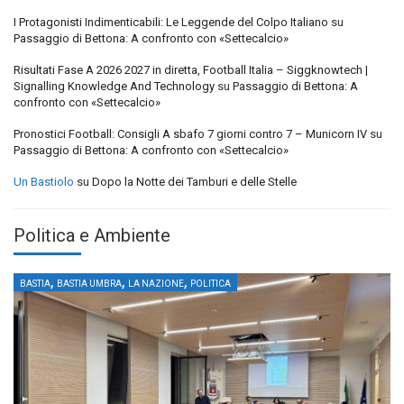
I Protagonisti Indimenticabili: Le Leggende del Colpo Italiano
su
Passaggio di Bettona: A confronto con «Settecalcio»
Risultati Fase A 2026 2027 in diretta, Football Italia – Siggknowtech |
Signalling Knowledge And Technology
su
Passaggio di Bettona: A
confronto con «Settecalcio»
Pronostici Football: Consigli A sbafo 7 giorni contro 7 – Municorn IV
su
Passaggio di Bettona: A confronto con «Settecalcio»
Un Bastiolo
su
Dopo la Notte dei Tamburi e delle Stelle
Politica e Ambiente
,
,
,
BASTIA
BASTIA UMBRA
LA NAZIONE
POLITICA