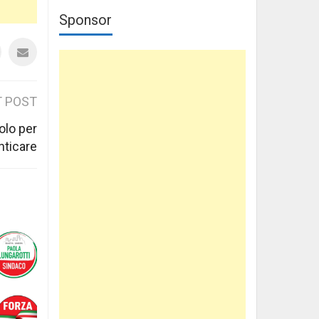
Sponsor
 POST
olo per
nticare