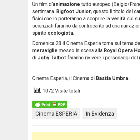
Un film d
‘animazione
tutto europeo (Belgio/Franci
settimana.
Bigfoot Junior
, questo il titolo del ca
fisici che lo porteranno a scoprire la
verità
sul su
scienziati faranno da controcanto ad una narrazione 
spirito
ecologista
.
Domenica 28 il Cinema Esperia torna sul tema de
meraviglie
messo in scena alla
Royal Opera H
di
Joby Talbot
faranno rivivere i personaggi de
Cinema Esperia, il Cinema di
Bastia Umbra
.
1072 Visite totali
Cinema ESPERIA
In Evidenza