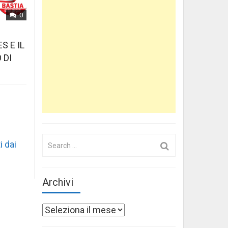
0
S E IL
 DI
Search
i dai
for:
Archivi
Archivi