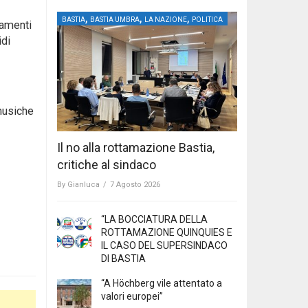
,
,
,
BASTIA
BASTIA UMBRA
LA NAZIONE
POLITICA
iamenti
idi
musiche
Il no alla rottamazione Bastia,
critiche al sindaco
By
Gianluca
/
7 Agosto 2026
“LA BOCCIATURA DELLA
ROTTAMAZIONE QUINQUIES E
IL CASO DEL SUPERSINDACO
DI BASTIA
“A Höchberg vile attentato a
valori europei”