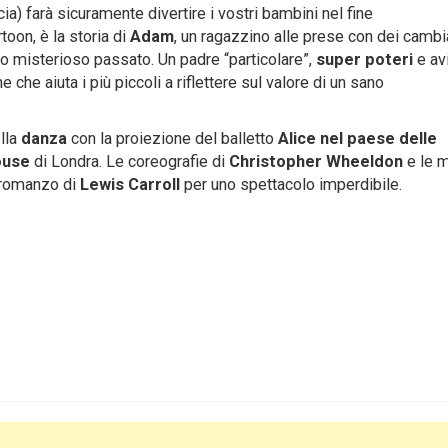
a) farà sicuramente divertire i vostri bambini nel fine
rtoon, è la storia di
Adam
, un ragazzino alle prese con dei camb
o misterioso passato. Un padre “particolare”,
super poteri
e av
che aiuta i più piccoli a riflettere sul valore di un sano
lla
danza
con la proiezione del balletto
Alice nel paese delle
ouse
di Londra. Le coreografie di
Christopher Wheeldon
e le 
l romanzo di
Lewis Carroll
per uno spettacolo imperdibile.