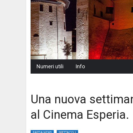
Skip
Numeri utili
Info
to
content
Una nuova settiman
al Cinema Esperia.
BASTIA NEWS
SPETTACOLI