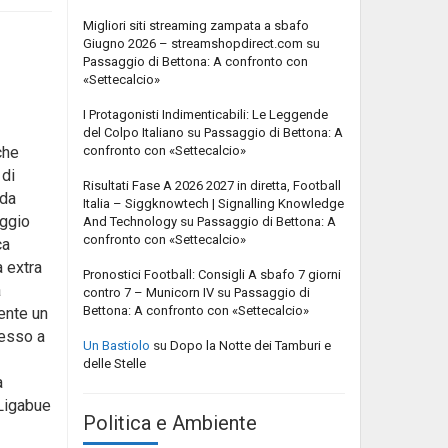
Migliori siti streaming zampata a sbafo
Giugno 2026 – streamshopdirect.com
su
Passaggio di Bettona: A confronto con
«Settecalcio»
I Protagonisti Indimenticabili: Le Leggende
del Colpo Italiano
su
Passaggio di Bettona: A
confronto con «Settecalcio»
che
 di
Risultati Fase A 2026 2027 in diretta, Football
 da
Italia – Siggknowtech | Signalling Knowledge
ggio
And Technology
su
Passaggio di Bettona: A
confronto con «Settecalcio»
ca
 extra
Pronostici Football: Consigli A sbafo 7 giorni
a
contro 7 – Municorn IV
su
Passaggio di
Bettona: A confronto con «Settecalcio»
ente un
messo a
Un Bastiolo
su
Dopo la Notte dei Tamburi e
delle Stelle
a
 Ligabue
Politica e Ambiente