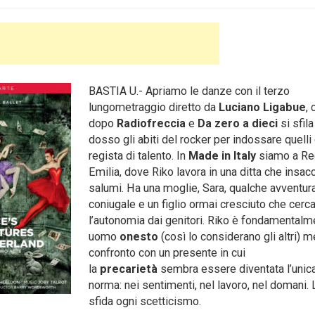
BASTIA U.- Apriamo le danze con il terzo
lungometraggio diretto da
Luciano Ligabue
, 
dopo
Radiofreccia
e
Da zero a dieci
si sfila
dosso gli abiti del rocker per indossare quelli
regista di talento. In
Made in Italy
siamo a Re
Emilia, dove Riko lavora in una ditta che insac
salumi. Ha una moglie, Sara, qualche avventura
coniugale e un figlio ormai cresciuto che cerc
l’autonomia dai genitori. Riko è fondamentalm
uomo
onesto
(così lo considerano gli altri) 
confronto con un presente in cui
la
precarietà
sembra essere diventata l’unic
norma: nei sentimenti, nel lavoro, nel domani.
sfida ogni scetticismo.