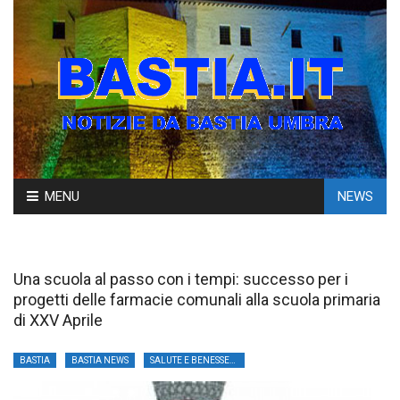
Skip
MENU
NEWS
to
content
Una scuola al passo con i tempi: successo per i
progetti delle farmacie comunali alla scuola primaria
di XXV Aprile
BASTIA
BASTIA NEWS
SALUTE E BENESSERE