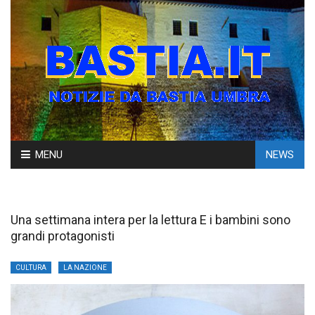
Skip
MENU
NEWS
to
content
Una settimana intera per la lettura E i bambini sono
grandi protagonisti
CULTURA
LA NAZIONE