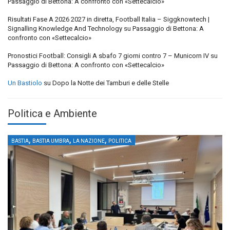
Passaggio di Bettona: A confronto con «Settecalcio»
Risultati Fase A 2026 2027 in diretta, Football Italia – Siggknowtech |
Signalling Knowledge And Technology
su
Passaggio di Bettona: A
confronto con «Settecalcio»
Pronostici Football: Consigli A sbafo 7 giorni contro 7 – Municorn IV
su
Passaggio di Bettona: A confronto con «Settecalcio»
Un Bastiolo
su
Dopo la Notte dei Tamburi e delle Stelle
Politica e Ambiente
,
,
,
BASTIA
BASTIA UMBRA
LA NAZIONE
POLITICA