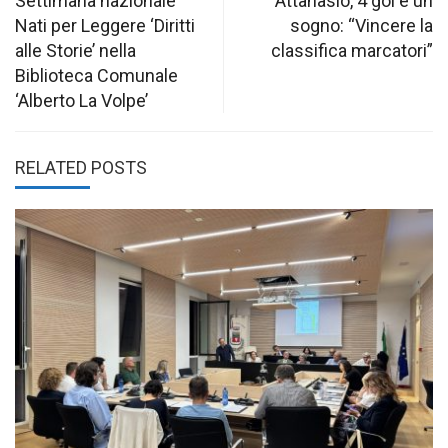
navigation
Settimana nazionale
Attanasio, 4 gol e un
Nati per Leggere ‘Diritti
sogno: “Vincere la
alle Storie’ nella
classifica marcatori”
Biblioteca Comunale
‘Alberto La Volpe’
RELATED POSTS