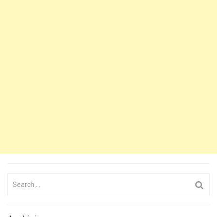
Search
for: