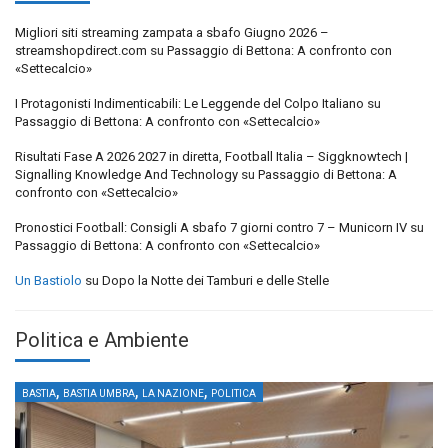
Migliori siti streaming zampata a sbafo Giugno 2026 –
streamshopdirect.com
su
Passaggio di Bettona: A confronto con
«Settecalcio»
I Protagonisti Indimenticabili: Le Leggende del Colpo Italiano
su
Passaggio di Bettona: A confronto con «Settecalcio»
Risultati Fase A 2026 2027 in diretta, Football Italia – Siggknowtech |
Signalling Knowledge And Technology
su
Passaggio di Bettona: A
confronto con «Settecalcio»
Pronostici Football: Consigli A sbafo 7 giorni contro 7 – Municorn IV
su
Passaggio di Bettona: A confronto con «Settecalcio»
Un Bastiolo
su
Dopo la Notte dei Tamburi e delle Stelle
Politica e Ambiente
,
,
,
BASTIA
BASTIA UMBRA
LA NAZIONE
POLITICA