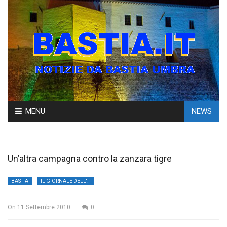
Skip
MENU
NEWS
to
content
Un’altra campagna contro la zanzara tigre
BASTIA
IL GIORNALE DELL'UMBRIA
On
11 Settembre 2010
0