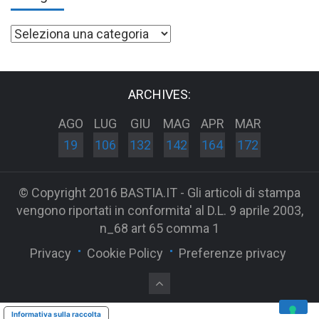
Categorie
ARCHIVES:
AGO
LUG
GIU
MAG
APR
MAR
19
106
132
142
164
172
© Copyright 2016 BASTIA.IT - Gli articoli di stampa
vengono riportati in conformita' al D.L. 9 aprile 2003,
n_68 art 65 comma 1
Privacy
Cookie Policy
Preferenze privacy
Informativa sulla raccolta