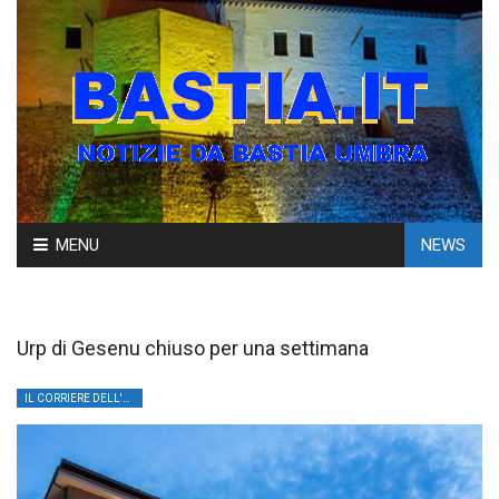
Skip
MENU
NEWS
to
content
Urp di Gesenu chiuso per una settimana
IL CORRIERE DELL'UMBRIA