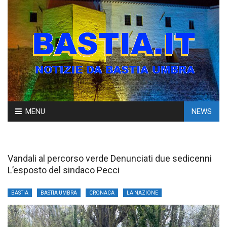
Skip
MENU
NEWS
to
content
Vandali al percorso verde Denunciati due sedicenni
L’esposto del sindaco Pecci
BASTIA
BASTIA UMBRA
CRONACA
LA NAZIONE