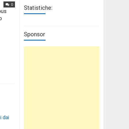
0
Statistiche:
mpus
o
Sponsor
i dai