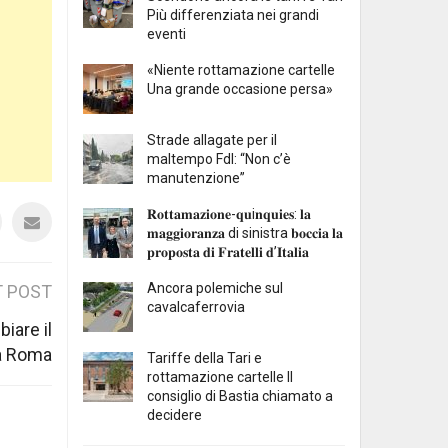
Più differenziata nei grandi
eventi
«Niente rottamazione cartelle
Una grande occasione persa»
Strade allagate per il
maltempo FdI: “Non c’è
manutenzione”
𝐑𝐨𝐭𝐭𝐚𝐦𝐚𝐳𝐢𝐨𝐧𝐞-𝐪𝐮i𝐧𝐪𝐮𝐢𝐞𝐬: 𝐥𝐚
𝐦𝐚𝐠𝐠𝐢𝐨𝐫𝐚𝐧𝐳𝐚 di sinistra 𝐛𝐨𝐜𝐜𝐢𝐚 𝐥𝐚
𝐩𝐫𝐨𝐩𝐨𝐬𝐭𝐚 𝐝𝐢 𝐅𝐫𝐚𝐭𝐞𝐥𝐥𝐢 𝐝’𝐈𝐭𝐚𝐥𝐢𝐚
Ancora polemiche sul
 POST
cavalcaferrovia
iare il
ia Roma
Tariffe della Tari e
rottamazione cartelle Il
consiglio di Bastia chiamato a
decidere