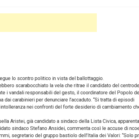
 lo scontro politico in vista del ballottaggio.
rebbero scarabocchiato la vela che ritrae il candidato del centrode
 i vandali responsabili del gesto, il coordinatore del Popolo de
na dai carabinieri per denunciare l’accaduto. “Si tratta di episodi
l’intolleranza nei confronti del forte desiderio di cambiamento ch
ella Aristei, già candidato a sindaco della Lista Civica, apparent
ndidato sindaco Stefano Ansidei, commenta così le accuse di nco
mi, segretario del gruppo bastiolo dell’Italia dei Valori: “Solo p