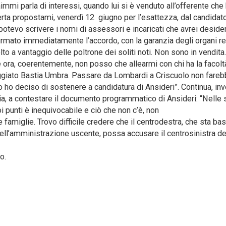
immi parla di interessi, quando lui si è venduto all’offerente che
offerta propostami, venerdì 12 giugno per l’esattezza, dal candidat
 potevo scrivere i nomi di assessori e incaricati che avrei desider
rmato immediatamente l’accordo, con la garanzia degli organi reg
to a vantaggio delle poltrone dei soliti noti. Non sono in vendita
ora, coerentemente, non posso che allearmi con chi ha la facolt
ggiato Bastia Umbra. Passare da Lombardi a Criscuolo non farebb
o ho deciso di sostenere a candidatura di Ansideri”. Continua, inve
a, a contestare il documento programmatico di Ansideri: “Nelle
oi punti è inequivocabile e ciò che non c’è, non
e famiglie. Trovo difficile credere che il centrodestra, che sta ba
l’amministrazione uscente, possa accusare il centrosinistra de
o.