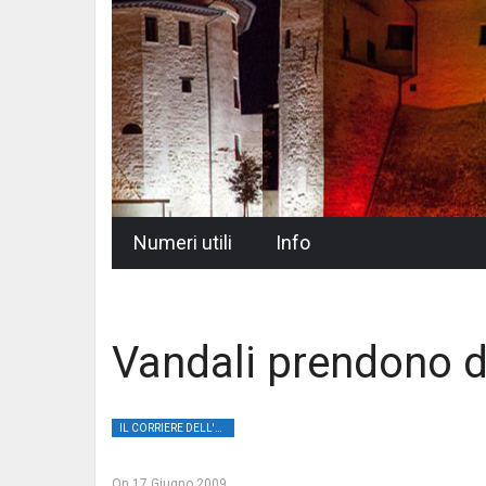
Skip
Numeri utili
Info
to
content
Vandali prendono d
IL CORRIERE DELL'UMBRIA
On
17 Giugno 2009