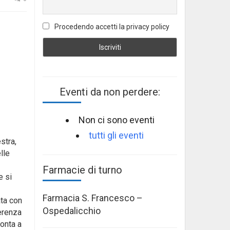
Procedendo accetti la privacy policy
Eventi da non perdere:
Non ci sono eventi
tutti gli eventi
stra,
lle
Farmacie di turno
e si
Farmacia S. Francesco –
ata con
Ospedalicchio
erenza
ronta a