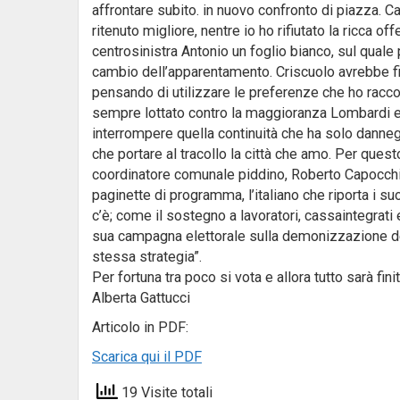
affrontare subito. in nuovo confronto di piazza. Ca
ritenuto migliore, nentre io ho rifiutato la ricca 
centrosinistra Antonio un foglio bianco, sul quale
cambio dell’apparentamento. Criscuolo avrebbe fi
pensando di utilizzare le preferenze che ho raccol
sempre lottato contro la maggioranza Lombardi e 
interrompere quella continuità che ha solo danne
che portare al tracollo la città che amo. Per quest
coordinatore comunale piddino, Roberto Capocchi
paginette di programma, l’italiano che riporta i su
c’è; come il sostegno a lavoratori, cassaintegrati 
sua campagna elettorale sulla demonizzazione del
stessa strategia”.
Per fortuna tra poco si vota e allora tutto sarà finit
Alberta Gattucci
Articolo in PDF:
Scarica qui il PDF
19 Visite totali