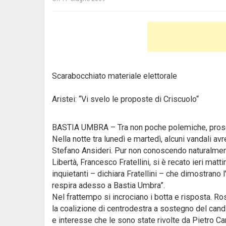
Scarabocchiato materiale elettorale
Aristei: “Vi svelo le proposte di Criscuolo
“
BASTIA UMBRA – Tra non poche polemiche, prosegue
Nella notte tra lunedì e martedì, alcuni vandali av
Stefano Ansideri. Pur non conoscendo naturalmente
Libertà, Francesco Fratellini, si è recato ieri matti
inquietanti – dichiara Fratellini – che dimostrano 
respira adesso a Bastia Umbra”.
Nel frattempo si incrociano i botta e risposta. Ros
la coalizione di centrodestra a sostegno del ca
e interesse che le sono state rivolte da Pietro Cam