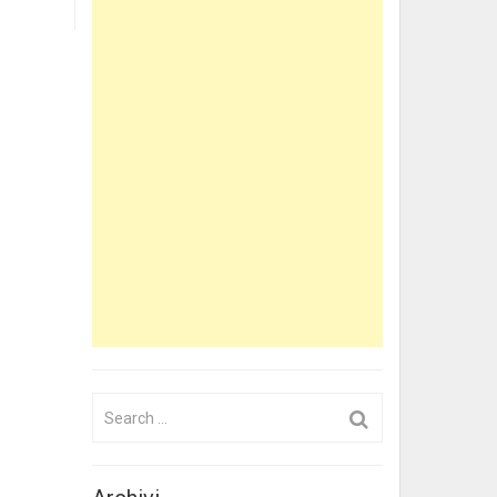
Search
for: