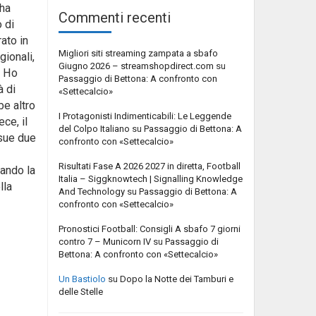
 ha
Commenti recenti
o di
ato in
Migliori siti streaming zampata a sbafo
ionali,
Giugno 2026 – streamshopdirect.com
su
. Ho
Passaggio di Bettona: A confronto con
à di
«Settecalcio»
e altro
I Protagonisti Indimenticabili: Le Leggende
ce, il
del Colpo Italiano
su
Passaggio di Bettona: A
 sue due
confronto con «Settecalcio»
Risultati Fase A 2026 2027 in diretta, Football
sando la
Italia – Siggknowtech | Signalling Knowledge
lla
And Technology
su
Passaggio di Bettona: A
confronto con «Settecalcio»
Pronostici Football: Consigli A sbafo 7 giorni
contro 7 – Municorn IV
su
Passaggio di
Bettona: A confronto con «Settecalcio»
Un Bastiolo
su
Dopo la Notte dei Tamburi e
delle Stelle