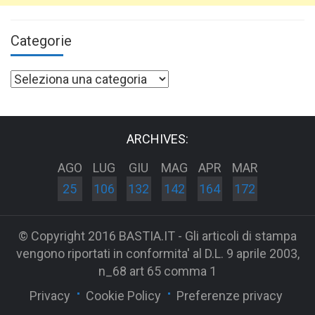
Categorie
Categorie
ARCHIVES:
AGO
LUG
GIU
MAG
APR
MAR
25
106
132
142
164
172
© Copyright 2016 BASTIA.IT - Gli articoli di stampa
vengono riportati in conformita' al D.L. 9 aprile 2003,
n_68 art 65 comma 1
Privacy
Cookie Policy
Preferenze privacy