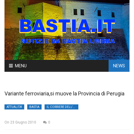
Skip
MENU
NEWS
to
content
Variante ferroviaria,si muove la Provincia di Perugia
ATTUALITA'
BASTIA
IL CORRIERE DELL'UMBRIA
On
23 Giugno 2010
0