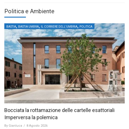
Politica e Ambiente
,
,
,
BASTIA
BASTIA UMBRA
IL CORRIERE DELL'UMBRIA
POLITICA
Bocciata la rottamazione delle cartelle esattoriali
Imperversa la polemica
By
Gianluca
/
8 Agosto 2026