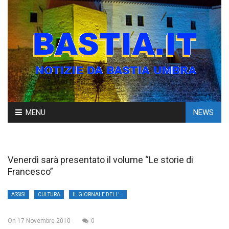
Skip
MENU
NEWS
to
content
Venerdì sarà presentato il volume “Le storie di
Francesco”
ASSISI
CULTURA
IL GIORNALE DELL'UMBRIA
On
17 Novembre 2010
0