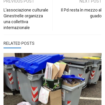
Post
PREVIOUS POST
NEXT POST
navigation
L’associazione culturale
Il Pd resta ìn mezzo al
Ginestrelle organizza
guado
una collettiva
internazionale
RELATED POSTS