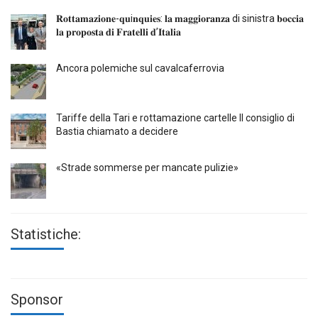
𝐑𝐨𝐭𝐭𝐚𝐦𝐚𝐳𝐢𝐨𝐧𝐞-𝐪𝐮i𝐧𝐪𝐮𝐢𝐞𝐬: 𝐥𝐚 𝐦𝐚𝐠𝐠𝐢𝐨𝐫𝐚𝐧𝐳𝐚 di sinistra 𝐛𝐨𝐜𝐜𝐢𝐚
𝐥𝐚 𝐩𝐫𝐨𝐩𝐨𝐬𝐭𝐚 𝐝𝐢 𝐅𝐫𝐚𝐭𝐞𝐥𝐥𝐢 𝐝’𝐈𝐭𝐚𝐥𝐢𝐚
Ancora polemiche sul cavalcaferrovia
Tariffe della Tari e rottamazione cartelle Il consiglio di
Bastia chiamato a decidere
«Strade sommerse per mancate pulizie»
Statistiche:
Sponsor